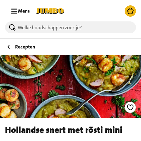
Ga naar zoeken
Ga naar hoofdinhoud
Menu
Recepten
Hollandse snert met rösti mini