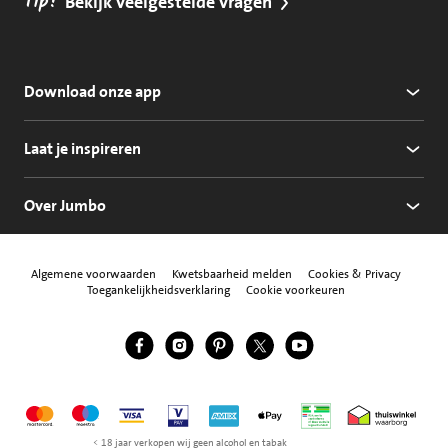
Tip!
Bekijk veelgestelde vragen
Download onze app
Laat je inspireren
Over Jumbo
Algemene voorwaarden
Kwetsbaarheid melden
Cookies & Privacy
Toegankelijkheidsverklaring
Cookie voorkeuren
Jumbo Facebook
Jumbo Instagram
Jumbo Pinterest
Jumbo Twitter
Jumbo YouTube
Volg ons
Mastercard
Maestro
Visa
Vpay
American Express
Apple Pay
Aanbiedersmedicijne
Thuiswinkel w
< 18 jaar verkopen wij geen alcohol en tabak