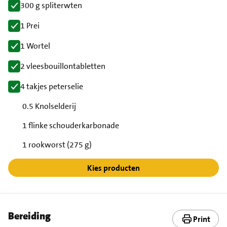
300 g spliterwten
1 Prei
1 Wortel
2 vleesbouillontabletten
4 takjes peterselie
0.5 Knolselderij
1 flinke schouderkarbonade
1 rookworst (275 g)
Kies producten
Bereiding
Print