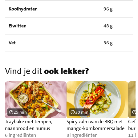
Koolhydraten
96 g
Eiwitten
48 g
Vet
36 g
Vind je dit
ook lekker?
25 min
30 min
Traybake met tempeh,
Spicy zalm van de BBQ met
Gefr
naanbrood en humus
mango-komkommersalade
burr
6 ingrediënten
8 ingrediënten
11 i