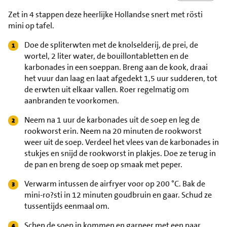
Zet in 4 stappen deze heerlijke Hollandse snert met rösti
mini op tafel.
Doe de spliterwten met de knolselderij, de prei, de
wortel, 2 liter water, de bouillontabletten en de
karbonades in een soeppan. Breng aan de kook, draai
het vuur dan laag en laat afgedekt 1,5 uur sudderen, tot
de erwten uit elkaar vallen. Roer regelmatig om
aanbranden te voorkomen.
Neem na 1 uur de karbonades uit de soep en leg de
rookworst erin. Neem na 20 minuten de rookworst
weer uit de soep. Verdeel het vlees van de karbonades in
stukjes en snijd de rookworst in plakjes. Doe ze terug in
de pan en breng de soep op smaak met peper.
Verwarm intussen de airfryer voor op 200 °C. Bak de
mini-ro?sti in 12 minuten goudbruin en gaar. Schud ze
tussentijds eenmaal om.
Schep de soep in kommen en garneer met een paar