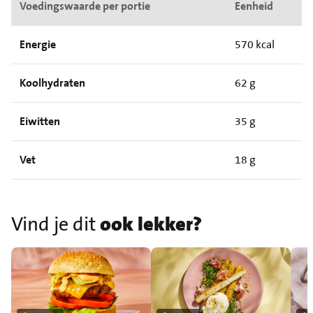
Voedingswaarde per portie
Eenheid
Energie
570 kcal
Koolhydraten
62 g
Eiwitten
35 g
Vet
18 g
Vind je dit
ook lekker?