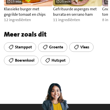
15 min
25 min
Klassieke burger met
Gefrituurde asperges met
Gnoc
gegrilde tomaat en chips
burrata en serrano ham
toma
12 ingrediënten
11 ingrediënten
zal
8 in
Meer zoals dit
Stamppot
Groente
Vlees
Boerenkool
Hutspot