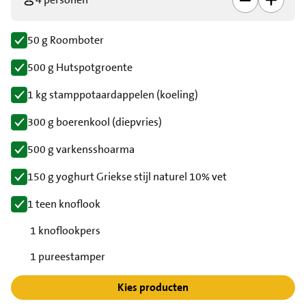
50 g Roomboter
500 g Hutspotgroente
1 kg stamppotaardappelen (koeling)
300 g boerenkool (diepvries)
500 g varkensshoarma
150 g yoghurt Griekse stijl naturel 10% vet
1 teen knoflook
1 knoflookpers
1 pureestamper
Kies producten