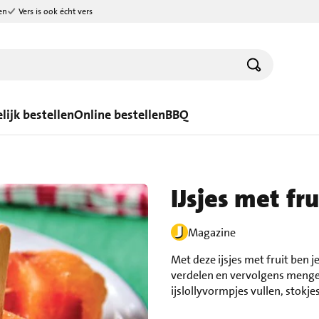
en
Vers is ook écht vers
lijk bestellen
Online bestellen
BBQ
IJsjes met fru
Magazine
Met deze ijsjes met fruit ben j
verdelen en vervolgens menge
ijslollyvormpjes vullen, stokje