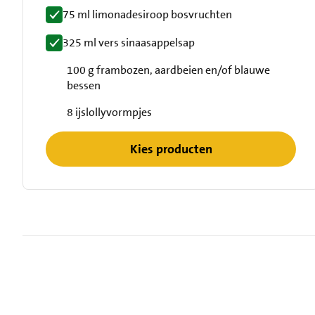
75 ml limonadesiroop bosvruchten
325 ml vers sinaasappelsap
100 g frambozen, aardbeien en/of blauwe
bessen
8 ijslollyvormpjes
Kies producten