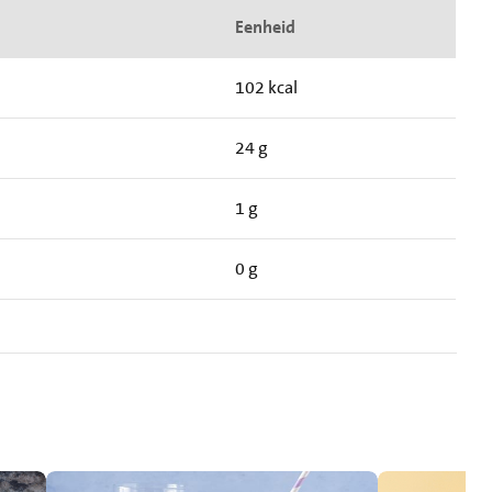
Eenheid
102 kcal
24 g
1 g
0 g