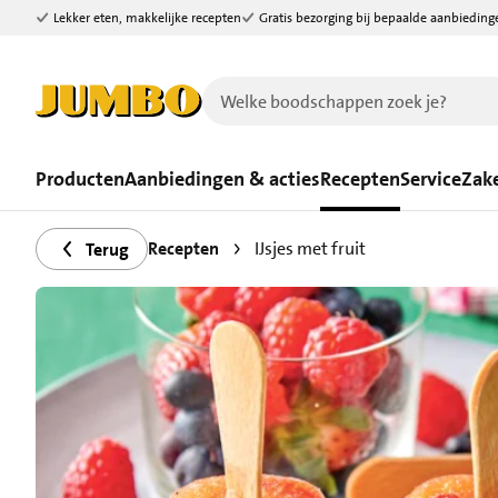
Lekker eten, makkelijke recepten
Gratis bezorging bij bepaalde aanbieding
Ga naar zoeken
Ga naar hoofdinhoud
Producten
Aanbiedingen & acties
Recepten
Service
Zake
Recepten
IJsjes met fruit
Terug