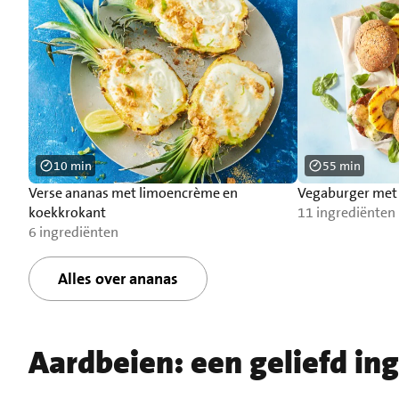
10 min
55 min
Verse ananas met limoencrème en
Vegaburger met 
koekkrokant
11 ingrediënten
6 ingrediënten
Alles over ananas
Aardbeien: een geliefd in