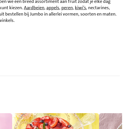
ben we een breed assortiment aan fruit zodat je elke dag
kunt kiezen.
Aardbeien
,
appels
,
peren
,
kiwi’s
, nectarines,
ruit bestellen bij Jumbo in allerlei vormen, soorten en maten.
winkels.