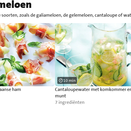
 meloen
e soorten, zoals de galiameloen, de gelemeloen, cantaloupe of w
10 min
iaanse ham
Cantaloupewater met komkommer e
munt
7 ingrediënten