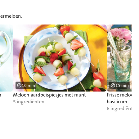
atermeloen.
10 min
15 min
n
Meloen-aardbeispiesjes met munt
Frisse meloen
5 ingrediënten
basilicum
6 ingrediënten