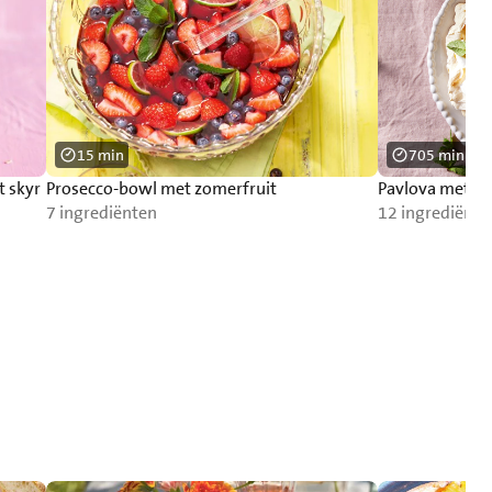
15 min
705 min
t skyr
Prosecco-bowl met zomerfruit
Pavlova met tr
7 ingrediënten
12 ingrediënte