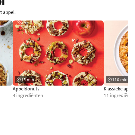
l
et appel.
15 min
110 min
Appeldonuts
Klassieke appel
3 ingrediënten
11 ingrediënte