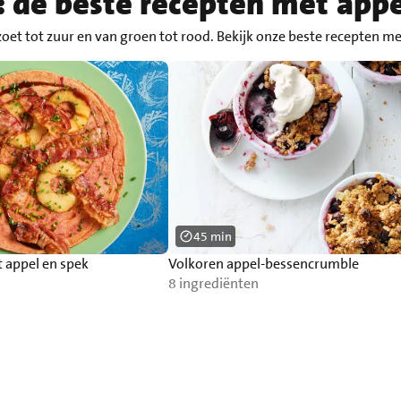
: de beste recepten met appe
 zoet tot zuur en van groen tot rood. Bekijk onze beste recepten m
45 min
 appel en spek
Volkoren appel-bessencrumble
8 ingrediënten