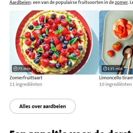
Aardbeien
: een van de populairse fruitsoorten in de
zomer
. 
75 min
135 min
Zomerfruittaart
Limoncello tira
11 ingrediënten
10 ingrediënten
Alles over aardbeien