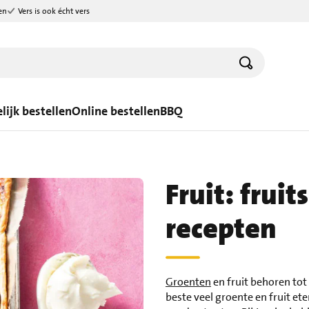
en
Vers is ook écht vers
lijk bestellen
Online bestellen
BBQ
Fruit: frui
recepten
Groenten
en fruit behoren tot 
beste veel groente en fruit et