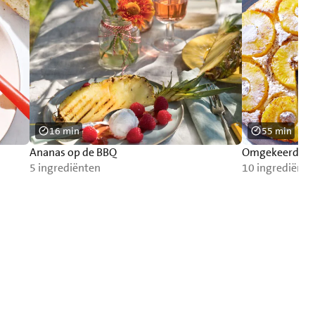
16 min
55 min
Ananas op de BBQ
Omgekeerde a
5 ingrediënten
10 ingrediënte