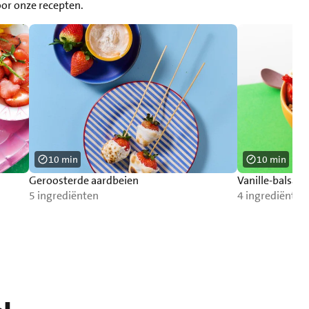
oor onze recepten.
10 min
10 min
Geroosterde aardbeien
Vanille-balsam
5 ingrediënten
4 ingrediënten