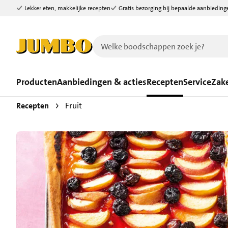
Lekker eten, makkelijke recepten
Gratis bezorging bij bepaalde aanbieding
Ga naar zoeken
Ga naar hoofdinhoud
Producten
Aanbiedingen & acties
Recepten
Service
Zake
Recepten
Fruit