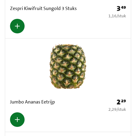
3
49
Prijs: € 3
Zespri Kiwifruit Sungold 3 Stuks
€ 1,16 per stuk
1,16
/
stuk
2
29
Prijs: € 2
Jumbo Ananas Eetrijp
€ 2,29 per stuk
2,29
/
stuk