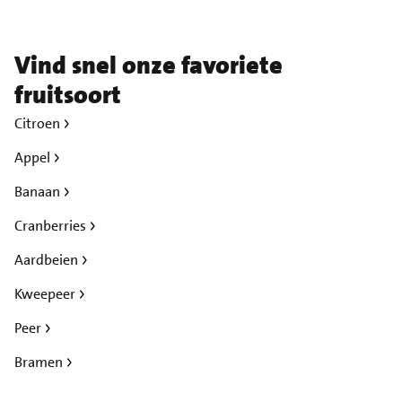
Vind snel onze favoriete
fruitsoort
Citroen
Appel
Banaan
Cranberries
Aardbeien
Kweepeer
Peer
Bramen