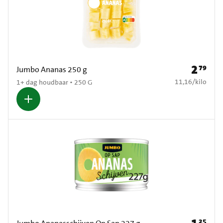
2
79
Prijs: € 2
Jumbo Ananas 250 g
€ 11,16 per kilo
11,16
/
kilo
1+ dag houdbaar • 250 G
25
Prijs: € 1