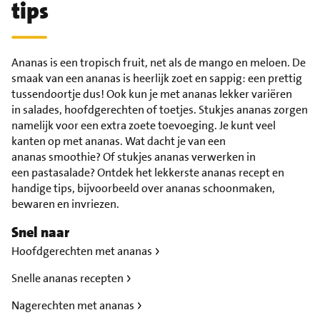
tips
Ananas is een tropisch fruit, net als de mango en meloen. De
smaak van een ananas is heerlijk zoet en sappig: een prettig
tussendoortje dus! Ook kun je met ananas lekker variëren
in salades, hoofdgerechten of toetjes. Stukjes ananas zorgen
namelijk voor een extra zoete toevoeging. Je kunt veel
kanten op met ananas. Wat dacht je van een
ananas smoothie? Of stukjes ananas verwerken in
een pastasalade? Ontdek het lekkerste ananas recept en
handige tips, bijvoorbeeld over ananas schoonmaken,
bewaren en invriezen.
Snel naar
Hoofdgerechten met ananas
Snelle ananas recepten
Nagerechten met ananas