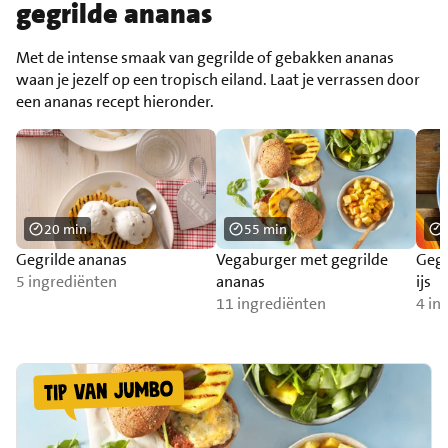
gegrilde ananas
Met de intense smaak van gegrilde of gebakken ananas
waan je jezelf op een tropisch eiland. Laat je verrassen door
een ananas recept hieronder.
20 min
55 min
Gegrilde ananas
Vegaburger met gegrilde
Gegr
5 ingrediënten
ananas
ijs
11 ingrediënten
4 in