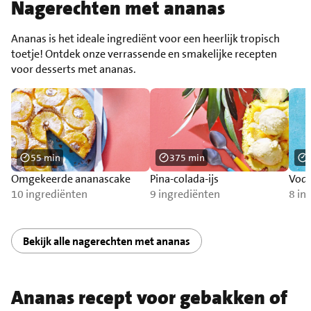
Nagerechten met ananas
Ananas is het ideale ingrediënt voor een heerlijk tropisch
toetje! Ontdek onze verrassende en smakelijke recepten
voor desserts met ananas.
55 min
375 min
Omgekeerde ananascake
Pina-colada-ijs
Vodk
10 ingrediënten
9 ingrediënten
8 in
Bekijk alle nagerechten met ananas
Ananas recept voor gebakken of