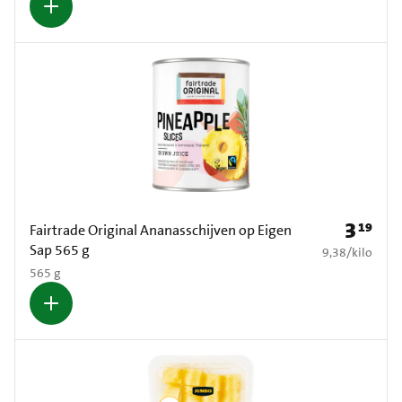
3
19
Prijs: € 3
Fairtrade Original Ananasschijven op Eigen
Sap 565 g
€ 9,38 per kilo
9,38
/
kilo
565 g