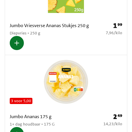
1
99
Prijs: € 1
Jumbo Vriesverse Ananas Stukjes 250 g
€ 7,96 per kilo
7,96
/
kilo
Diepvries • 250 g
3 voor 5,00
2
49
Prijs: € 2
Jumbo Ananas 175 g
€ 14,23 per kilo
14,23
/
kilo
1+ dag houdbaar • 175 G