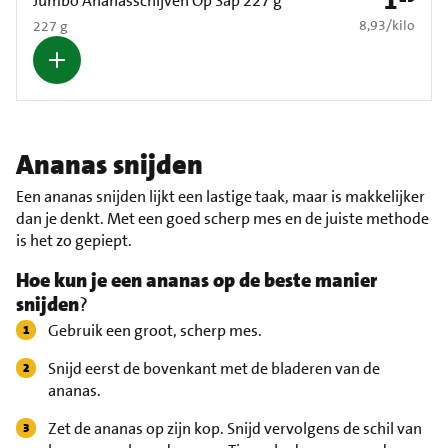
1
Jumbo Ananasschijven Op Sap 227 g
€ 8,93 per kilo
8,93
/
kilo
227 g
Ananas snijden
Een ananas snijden lijkt een lastige taak, maar is makkelijker
dan je denkt. Met een goed scherp mes en de juiste methode
is het zo gepiept.
Hoe kun je een ananas op de beste manier
snijden
?
Gebruik een groot, scherp mes.
Snijd eerst de bovenkant met de bladeren van de
ananas.
Zet de ananas op zijn kop. Snijd vervolgens de schil van