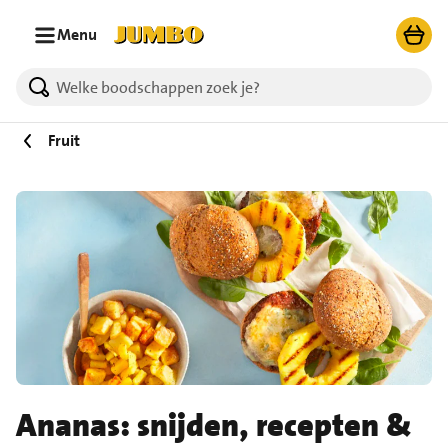
Ga naar zoeken
Ga naar hoofdinhoud
Menu
Fruit
Ananas: snijden, recepten &