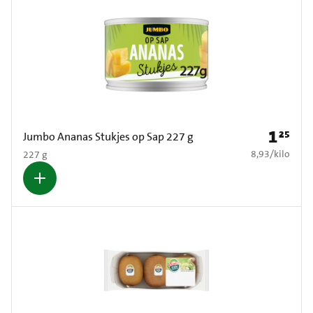
1
25
Prijs: € 1
Jumbo Ananas Stukjes op Sap 227 g
€ 8,93 per kilo
8,93
/
kilo
227 g