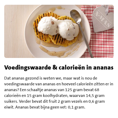
Voedingswaarde & calorieën in ananas
Dat ananas gezond is weten we, maar wat is nou de
voedingswaarde van ananas en hoeveel calorieën zitten er in
ananas? Een schaaltje ananas van 125 gram bevat 68
calorieën en 15 gram koolhydraten, waarvan 14,5 gram
suikers. Verder bevat dit fruit 2 gram vezels en 0,6 gram
eiwit. Ananas bevat bijna geen vet: 0,1 gram.