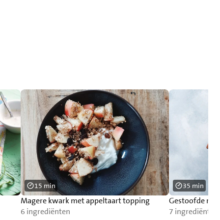
15 min
35 min
Magere kwark met appeltaart topping
Gestoofde rode
6 ingrediënten
7 ingrediënten