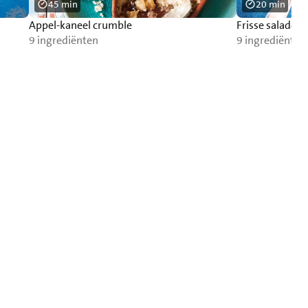
45 min
20 min
Appel-kaneel crumble
Frisse salade m
9 ingrediënten
9 ingrediënten