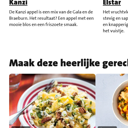
Kanzi
Elstar
De Kanzi appel is een mix van de Gala en de
Het vruchtvle
Braeburn. Het resultaat? Een appel met een
stevig en sa
mooie blos en een friszoete smaak.
en knapperige
het vuistje.
Maak deze heerlijke gere