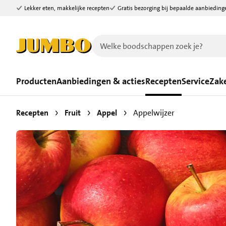
Lekker eten, makkelijke recepten
Gratis bezorging bij bepaalde aanbieding
Ga naar zoeken
Ga naar hoofdinhoud
Producten
Aanbiedingen & acties
Recepten
Service
Zake
Recepten
Fruit
Appel
Appelwijzer