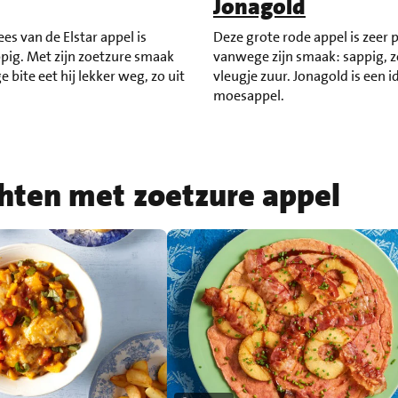
Jonagold
es van de Elstar appel is
Deze grote rode appel is zeer 
ppig. Met zijn zoetzure smaak
vanwege zijn smaak: sappig, 
 bite eet hij lekker weg, zo uit
vleugje zuur. Jonagold is een i
moesappel.
chten met zoetzure appel