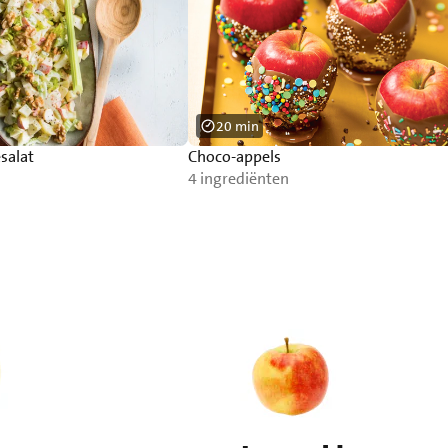
20 min
esalat
Choco-appels
4 ingrediënten