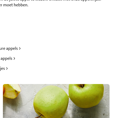
eer moet hebben.
ure appels
 appels
tjes