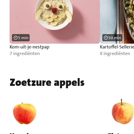
5 min
50 min
Kom-uit-je-nestpap
Kartoffel-Selleri
7 ingrediënten
8 ingrediënten
Zoetzure appels