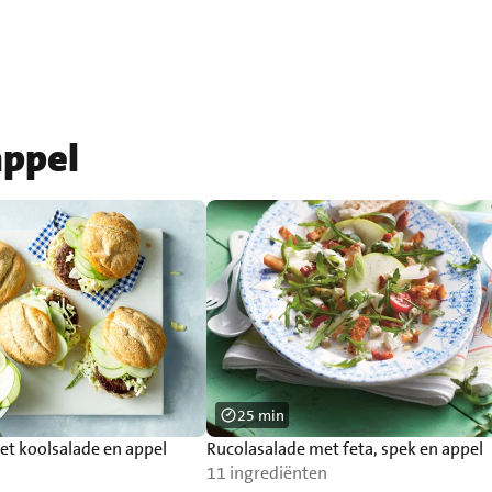
appel
25 min
t koolsalade en appel
Rucolasalade met feta, spek en appel
11 ingrediënten