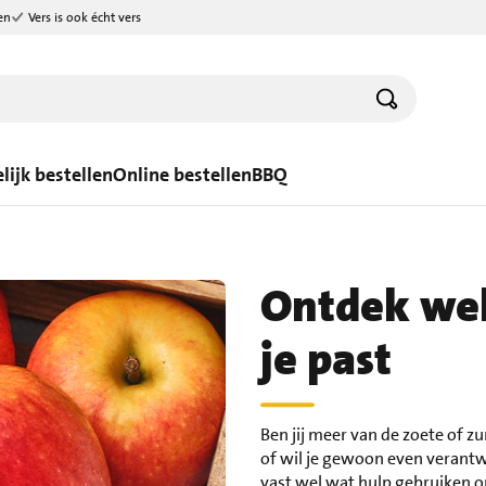
en
Vers is ook écht vers
lijk bestellen
Online bestellen
BBQ
Ontdek wel
je past
Ben jij meer van de zoete of zu
of wil je gewoon even verantw
vast wel wat hulp gebruiken o