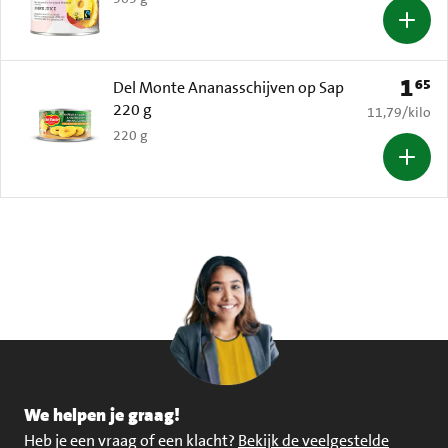
1
65
Prijs: 
Del Monte Ananasschijven op Sap
220 g
€ 11,79 per k
11,79
/
kilo
220 g
We helpen je graag!
Heb je een vraag of een klacht?
Bekijk de veelgestelde