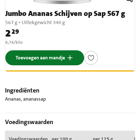
Jumbo Ananas Schijven op Sap 567 g
567 g
•
Uitlekgewicht 340 g
2
29
Prijs: € 2,29
€ 6,74 per kilo
6,74
/
kilo
Toevoegen aan mandje
Ingrediënten
Ananas, ananassap
Voedingswaarden
Voedingswaarden
per 100 g
per 125 g
RI*