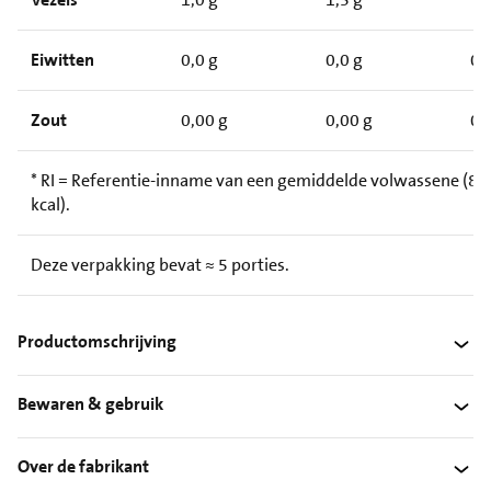
Eiwitten
0,0 g
0,0 g
0
Zout
0,00 g
0,00 g
0
* RI = Referentie-inname van een gemiddelde volwassene (8.
kcal).
Deze verpakking bevat ≈ 5 porties.
Productomschrijving
Bewaren & gebruik
Over de fabrikant