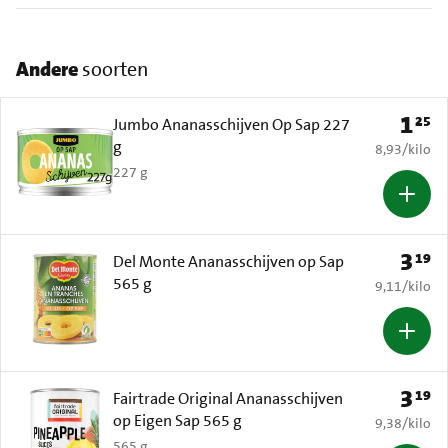
Andere
soorten
1
25
Prijs: 
Jumbo Ananasschijven Op Sap 227
g
€ 8,93 per k
8,93
/
kilo
227 g
3
19
Prijs: 
Del Monte Ananasschijven op Sap
565 g
€ 9,11 per k
9,11
/
kilo
3
19
Prijs: 
Fairtrade Original Ananasschijven
op Eigen Sap 565 g
€ 9,38 per k
9,38
/
kilo
565 g