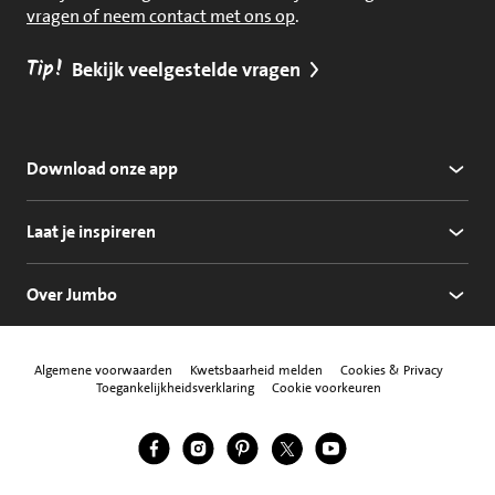
vragen of neem contact met ons op
.
Tip!
Bekijk veelgestelde vragen
Download onze app
Laat je inspireren
Over Jumbo
Algemene voorwaarden
Kwetsbaarheid melden
Cookies & Privacy
Toegankelijkheidsverklaring
Cookie voorkeuren
Jumbo Facebook
Jumbo Instagram
Jumbo Pinterest
Jumbo Twitter
Jumbo YouTube
Volg ons