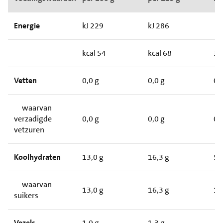
Energie
kJ 229
kJ 286
kcal 54
kcal 68
3
Vetten
0,0 g
0,0 g
0
waarvan
verzadigde
0,0 g
0,0 g
0
vetzuren
Koolhydraten
13,0 g
16,3 g
5
waarvan
13,0 g
16,3 g
1
suikers
Vezels
1,0 g
1,3 g