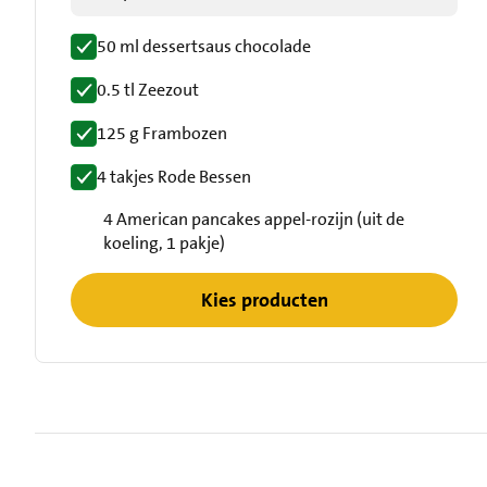
50 ml dessertsaus chocolade
0.5 tl Zeezout
125 g Frambozen
4 takjes Rode Bessen
4 American pancakes appel-rozijn (uit de
koeling, 1 pakje)
Kies producten