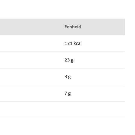
Eenheid
171 kcal
23 g
3 g
7 g