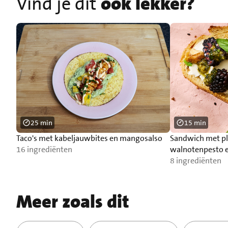
Vind je dit
ook lekker?
25 min
15 min
Taco's met kabeljauwbites en mangosalso
Sandwich met pl
16 ingrediënten
walnotenpesto 
8 ingrediënten
Meer zoals dit