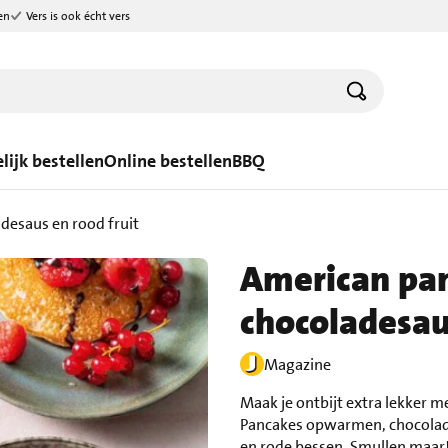
en
Vers is ook écht vers
lijk bestellen
Online bestellen
BBQ
desaus en rood fruit
American pa
chocoladesaus
Magazine
Maak je ontbijt extra lekker 
Pancakes opwarmen, chocolad
en rode bessen. Smullen maar