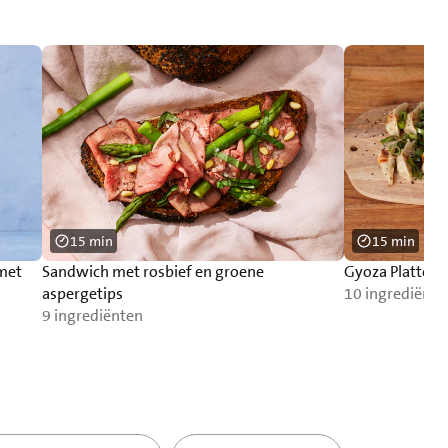
15 min
15 min
 met
Sandwich met rosbief en groene
Gyoza Platter
aspergetips
10 ingrediënte
9 ingrediënten