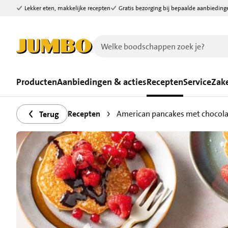
Lekker eten, makkelijke recepten
Gratis bezorging bij bepaalde aanbieding
Ga naar zoeken
Ga naar hoofdinhoud
Producten
Aanbiedingen & acties
Recepten
Service
Zake
Recepten
American pancakes met chocola
Terug