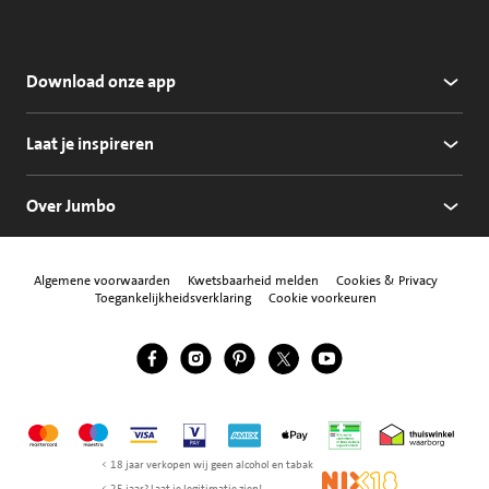
Download onze app
Laat je inspireren
Over Jumbo
Algemene voorwaarden
Kwetsbaarheid melden
Cookies & Privacy
Toegankelijkheidsverklaring
Cookie voorkeuren
Jumbo Facebook
Jumbo Instagram
Jumbo Pinterest
Jumbo Twitter
Jumbo YouTube
Volg ons
Mastercard
Maestro
Visa
Vpay
American Express
Apple Pay
Aanbiedersmedicijne
Thuiswinkel w
< 18 jaar verkopen wij geen alcohol en tabak
NIX18