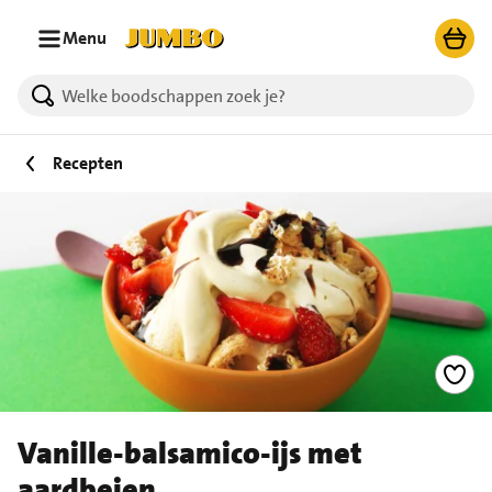
Ga naar zoeken
Ga naar hoofdinhoud
Menu
Recepten
Vanille-balsamico-ijs met
aardbeien