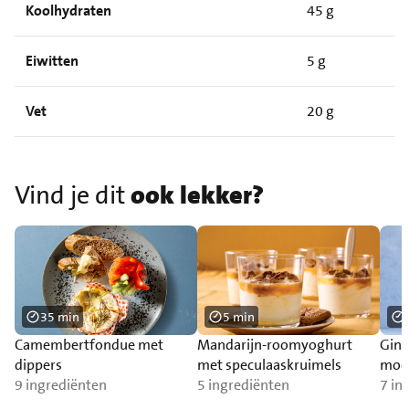
Koolhydraten
45 g
Eiwitten
5 g
Vet
20 g
Vind je dit
ook lekker?
35 min
5 min
Camembertfondue met
Mandarijn-roomyoghurt
Ging
dippers
met speculaaskruimels
mock
9 ingrediënten
5 ingrediënten
mun
7 in