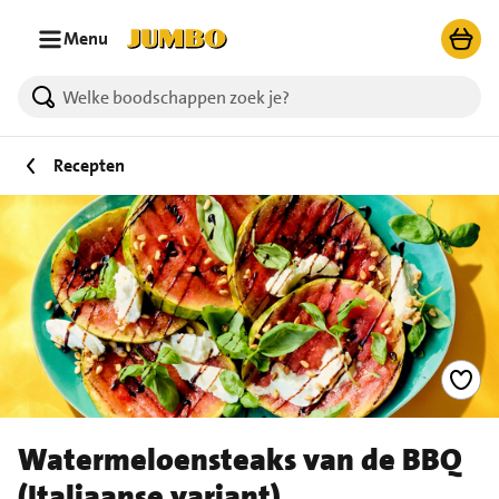
Ga naar zoeken
Ga naar hoofdinhoud
Menu
Recepten
Watermeloensteaks van de BBQ
(Italiaanse variant)