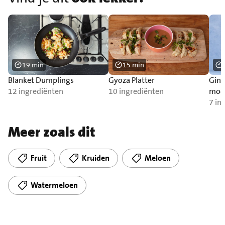
19 min
15 min
Blanket Dumplings
Gyoza Platter
Ging
12 ingrediënten
10 ingrediënten
mock
mun
7 in
Meer zoals dit
Fruit
Kruiden
Meloen
Watermeloen