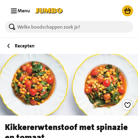
Ga naar zoeken
Ga naar hoofdinhoud
Menu
Recepten
Kikkererwtenstoof met spinazie
en tomaat