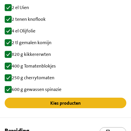
2 el Uien
2 tenen knoflook
4 el Olijfolie
2 tl gemalen komijn
820 g kikkererwten
400 g Tomatenblokjes
250 g cherrytomaten
600 g gewassen spinazie
Kies producten
Bereiding