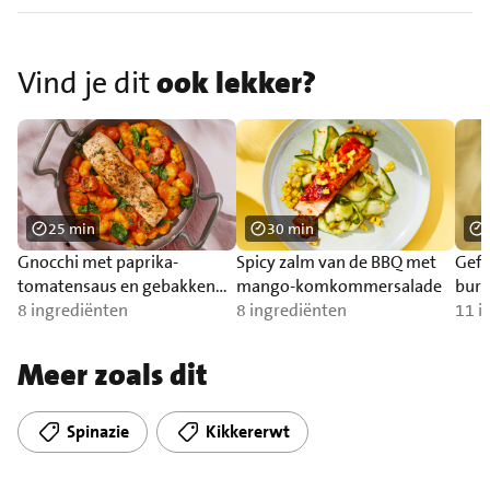
Vind je dit
ook lekker?
25 min
30 min
Gnocchi met paprika-
Spicy zalm van de BBQ met
Gefr
tomatensaus en gebakken
mango-komkommersalade
burr
zalm
8 ingrediënten
8 ingrediënten
11 i
Meer zoals dit
Spinazie
Kikkererwt