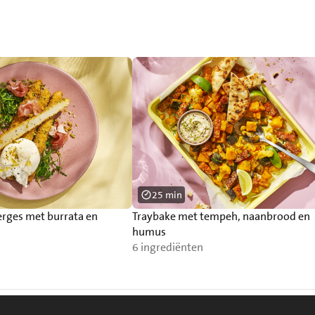
25 min
erges met burrata en
Traybake met tempeh, naanbrood en
humus
6 ingrediënten