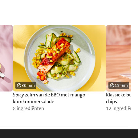
30 min
15 min
Spicy zalm van de BBQ met mango-
Klassieke burg
komkommersalade
chips
8 ingrediënten
12 ingrediënte