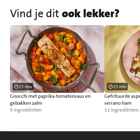
Vind je dit
ook lekker?
25 min
25 min
Gnocchi met paprika-tomatensaus en
Gefrituurde asp
gebakken zalm
serrano ham
8 ingrediënten
11 ingrediënten