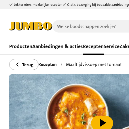
Lekker eten, makkelijke recepten
Gratis bezorging bij bepaalde aanbieding
Ga naar zoeken
Ga naar hoofdinhoud
Producten
Aanbiedingen & acties
Recepten
Service
Zake
Recepten
Maaltijdvissoep met tomaat
Terug
speel video af