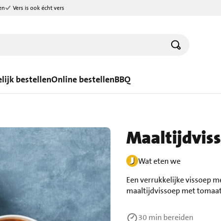
en
Vers is ook écht vers
lijk bestellen
Online bestellen
BBQ
Maaltijdvis
Wat eten we
Een verrukkelijke vissoep m
maaltijdvissoep met tomaat
30 min
bereiden