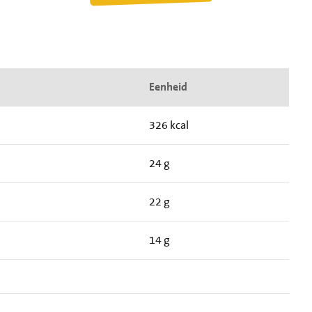
Eenheid
326 kcal
24 g
22 g
14 g