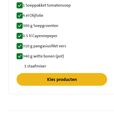
1 Soeppakket tomatensoep
4 el Olijfolie
300 g Soepgroenten
0.5 tl Cayennepeper
310 g pangasiusfilet vers
340 g witte bonen (pot)
1 staafmixer
Kies producten