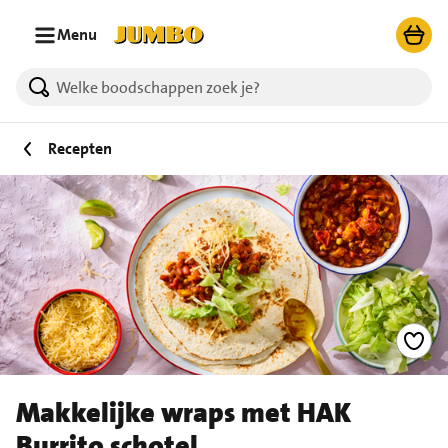
Ga naar zoeken
Ga naar hoofdinhoud
Menu
Recepten
Makkelijke wraps met HAK
Burrito schotel