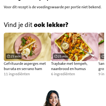
Voor dit recept is de voedingswaarde per portie niet bekend.
Vind je dit
ook lekker?
25 min
25 min
Gefrituurde asperges met
Traybake met tempeh,
Sand
burrata en serrano ham
naanbrood en humus
groe
11 ingrediënten
6 ingrediënten
9 in