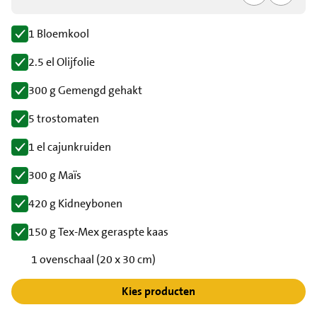
1 Bloemkool
2.5 el Olijfolie
300 g Gemengd gehakt
5 trostomaten
1 el cajunkruiden
300 g Maïs
420 g Kidneybonen
150 g Tex-Mex geraspte kaas
1 ovenschaal (20 x 30 cm)
Kies producten