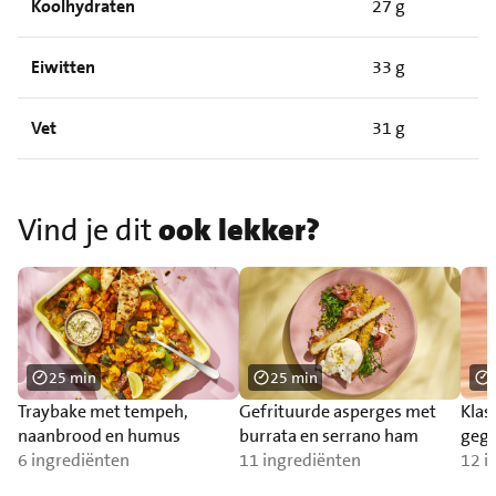
Koolhydraten
27 g
Eiwitten
33 g
Vet
31 g
Vind je dit
ook lekker?
25 min
25 min
Traybake met tempeh,
Gefrituurde asperges met
Klas
naanbrood en humus
burrata en serrano ham
gegr
6 ingrediënten
11 ingrediënten
12 i