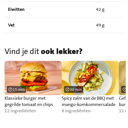
Eiwitten
42 g
Vet
49 g
Vind je dit
ook lekker?
15 min
30 min
Klassieke burger met
Spicy zalm van de BBQ met
Gefr
gegrilde tomaat en chips
mango-komkommersalade
burr
12 ingrediënten
8 ingrediënten
11 i