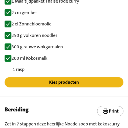
1 Maaltijdpakket Thaise rode curry
2 cm gember
2 el Zonnebloemolie
250 g volkoren noodles
300 g rauwe wokgarnalen
200 ml Kokosmelk
1 rasp
Kies producten
Bereiding
Print
Zet in 7 stappen deze heerlijke Noedelsoep met kokoscurry