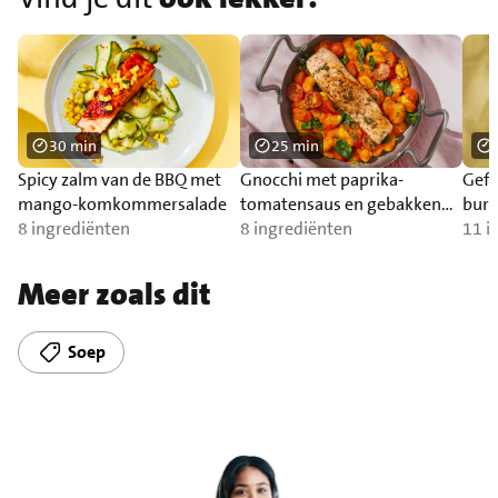
30 min
25 min
Spicy zalm van de BBQ met
Gnocchi met paprika-
Gefr
mango-komkommersalade
tomatensaus en gebakken
burr
8 ingrediënten
zalm
8 ingrediënten
11 i
Meer zoals dit
Soep