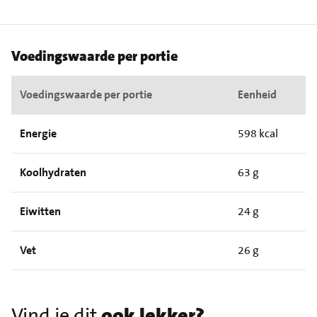
Voedingswaarde per portie
Voedingswaarde per portie
Eenheid
Energie
598 kcal
Koolhydraten
63 g
Eiwitten
24 g
Vet
26 g
Vind je dit
ook lekker?