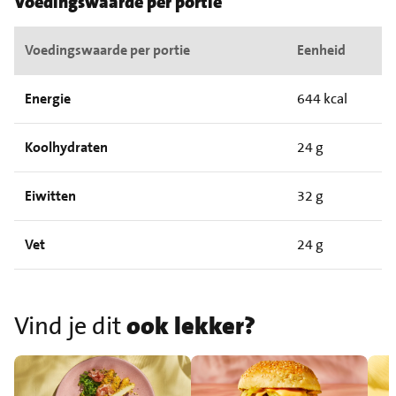
Voedingswaarde per portie
Voedingswaarde per portie
Eenheid
Energie
644 kcal
Koolhydraten
24 g
Eiwitten
32 g
Vet
24 g
Vind je dit
ook lekker?