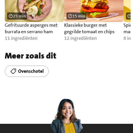
25 min
15 min
Gefrituurde asperges met
Klassieke burger met
Spic
burrata en serrano ham
gegrilde tomaat en chips
man
11 ingrediënten
12 ingrediënten
8 in
Meer zoals dit
Ovenschotel