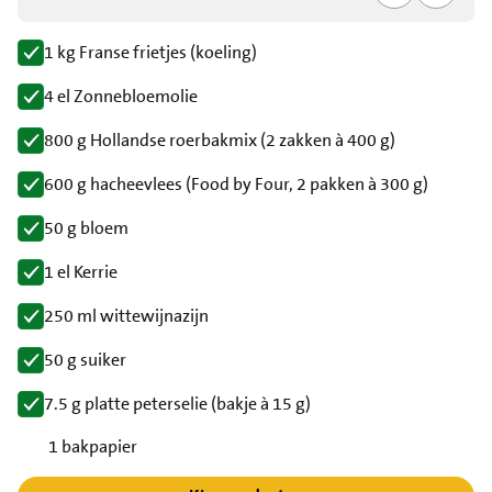
1 kg Franse frietjes (koeling)
4 el Zonnebloemolie
800 g Hollandse roerbakmix (2 zakken à 400 g)
600 g hacheevlees (Food by Four, 2 pakken à 300 g)
50 g bloem
1 el Kerrie
250 ml wittewijnazijn
50 g suiker
7.5 g platte peterselie (bakje à 15 g)
1 bakpapier