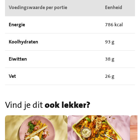
Voedingswaarde per portie
Eenheid
Energie
786 kcal
Koolhydraten
93 g
Eiwitten
38 g
Vet
26 g
Vind je dit
ook lekker?