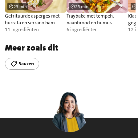
25 min
25 min
Gefrituurde asperges met
Traybake met tempeh,
Klas
burrata en serrano ham
naanbrood en humus
gegr
11 ingrediënten
6 ingrediënten
12 i
Meer zoals dit
Sauzen