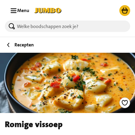
Ga naar zoeken
Ga naar hoofdinhoud
Menu
Recepten
Romige vissoep