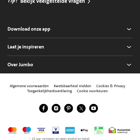
Tip!
Bekijk veelgestelde vragen
Download onze app
Laat je inspireren
Over Jumbo
Algemene voorwaarden
Kwetsbaarheid melden
Cookies & Privacy
Toegankelijkheidsverklaring
Cookie voorkeuren
Jumbo Facebook
Jumbo Instagram
Jumbo Pinterest
Jumbo Twitter
Jumbo YouTube
Volg ons
Mastercard
Maestro
Visa
Vpay
American Express
Apple Pay
Aanbiedersmedicijne
Thuiswinkel w
< 18 jaar verkopen wij geen alcohol en tabak