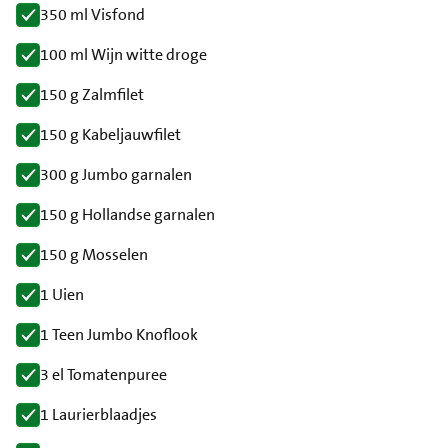
350 ml Visfond
100 ml Wijn witte droge
150 g Zalmfilet
150 g Kabeljauwfilet
300 g Jumbo garnalen
150 g Hollandse garnalen
150 g Mosselen
1 Uien
1 Teen Jumbo Knoflook
3 el Tomatenpuree
1 Laurierblaadjes