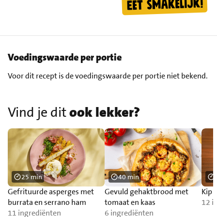
Voedingswaarde per portie
Voor dit recept is de voedingswaarde per portie niet bekend.
Vind je dit
ook lekker?
25 min
40 min
Gefrituurde asperges met
Gevuld gehaktbrood met
Kip 
burrata en serrano ham
tomaat en kaas
12 i
11 ingrediënten
6 ingrediënten