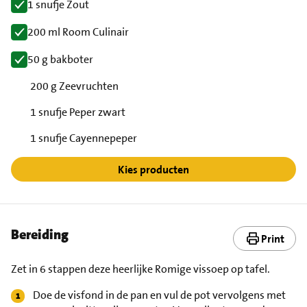
1 snufje Zout
200 ml Room Culinair
50 g bakboter
200 g Zeevruchten
1 snufje Peper zwart
1 snufje Cayennepeper
Kies producten
Bereiding
Print
Zet in 6 stappen deze heerlijke Romige vissoep op tafel.
Doe de visfond in de pan en vul de pot vervolgens met