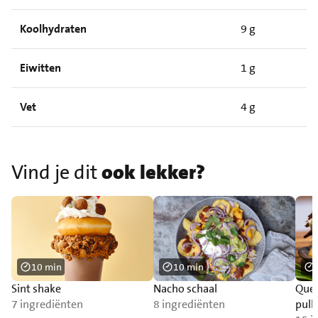
Koolhydraten
9 g
Eiwitten
1 g
Vet
4 g
Vind je dit
ook lekker?
10 min
10 min
Sint shake
Nacho schaal
Ques
7 ingrediënten
8 ingrediënten
pull