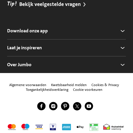
Tip!
Bekijk veelgestelde vragen
Download onze app
Laat je inspireren
Over Jumbo
Algemene voorwaarden
Kwetsbaarheid melden
Cookies & Privacy
Toegankelijkheidsverklaring
Cookie voorkeuren
Jumbo Facebook
Jumbo Instagram
Jumbo Pinterest
Jumbo Twitter
Jumbo YouTube
Volg ons
Mastercard
Maestro
Visa
Vpay
American Express
Apple Pay
Aanbiedersmedicijne
Thuiswinkel w