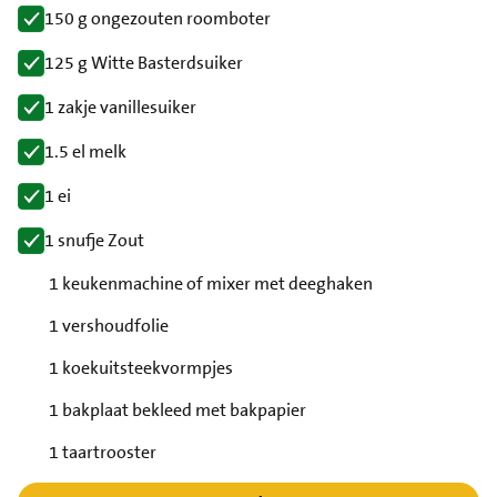
150 g ongezouten roomboter
125 g Witte Basterdsuiker
1 zakje vanillesuiker
1.5 el melk
1 ei
1 snufje Zout
1 keukenmachine of mixer met deeghaken
1 vershoudfolie
1 koekuitsteekvormpjes
1 bakplaat bekleed met bakpapier
1 taartrooster