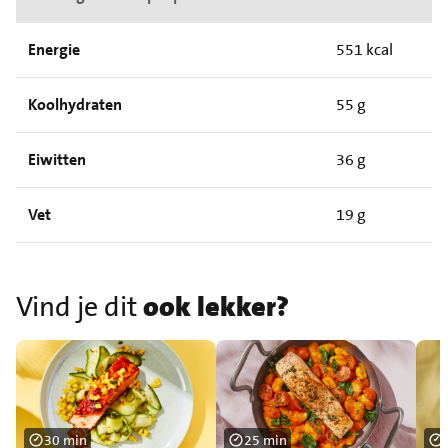
Energie
551 kcal
Koolhydraten
55 g
Eiwitten
36 g
Vet
19 g
Vind je dit
ook lekker?
30 min
25 min