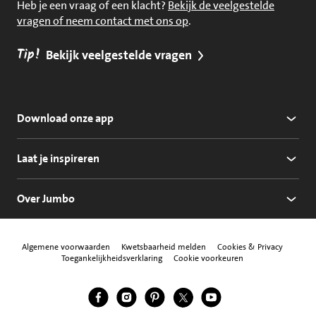
Heb je een vraag of een klacht?
Bekijk de veelgestelde
vragen of neem contact met ons op
.
Tip!
Bekijk veelgestelde vragen
Download onze app
Laat je inspireren
Over Jumbo
Algemene voorwaarden
Kwetsbaarheid melden
Cookies & Privacy
Toegankelijkheidsverklaring
Cookie voorkeuren
Jumbo Facebook
Jumbo Instagram
Jumbo Pinterest
Jumbo Twitter
Jumbo YouTube
Volg ons