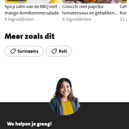
Spicy zalm van de BBQ met
Gnocchi met paprika-
Gefr
mango-komkommersalade
tomatensaus en gebakken
burr
8 ingrediënten
zalm
8 ingrediënten
11 i
Meer zoals dit
Surinaams
Roti
We helpen je graag!