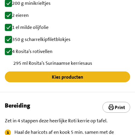
200 g minikrieltjes
2 eieren
1 el milde olijfolie
350 g scharrelkipfiletblokjes
4 Rosita’s rotivellen
295 ml Rosita’s Surinaamse kerriesaus
Kies producten
Bereiding
Print
Zet in 4 stappen deze heerlijke Roti kerrie op tafel.
Haal de haricots af en kook 5 min. samen met de