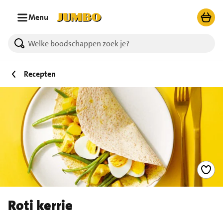
Ga naar zoeken
Ga naar hoofdinhoud
Menu
Recepten
Roti kerrie