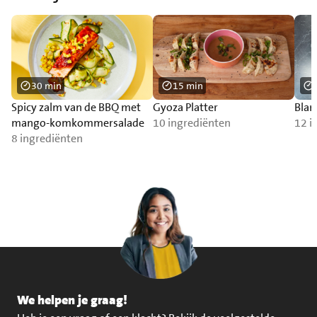
30 min
15 min
Spicy zalm van de BBQ met
Gyoza Platter
Blan
mango-komkommersalade
10 ingrediënten
12 i
8 ingrediënten
We helpen je graag!