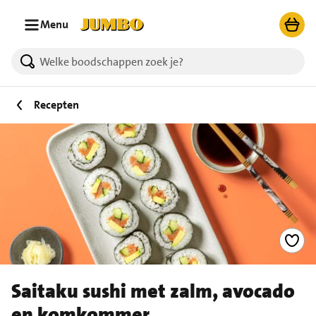
Ga naar zoeken
Ga naar hoofdinhoud
Menu
Recepten
Saitaku sushi met zalm, avocado
en komkommer