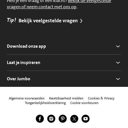
Heb je een vraag of een klacht?
Bekijk de veelgestelde
vragen of neem contact met ons op
.
Tip!
Bekijk veelgestelde vragen
Download onze app
Laat je inspireren
Over Jumbo
Algemene voorwaarden
Kwetsbaarheid melden
Cookies & Privacy
Toegankelijkheidsverklaring
Cookie voorkeuren
Jumbo Facebook
Jumbo Instagram
Jumbo Pinterest
Jumbo Twitter
Jumbo YouTube
Volg ons