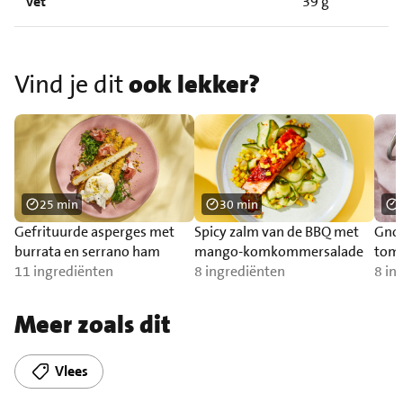
Vet
39 g
Vind je dit
ook lekker?
25 min
30 min
Gefrituurde asperges met
Spicy zalm van de BBQ met
Gnoc
burrata en serrano ham
mango-komkommersalade
toma
11 ingrediënten
8 ingrediënten
zal
8 in
Meer zoals dit
Vlees