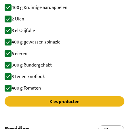
400 g Kruimige aardappelen
2 Uien
8 el Olijfolie
400 g gewassen spinazie
6 eieren
300 g Rundergehakt
3 tenen knoflook
400 g Tomaten
Kies producten
Bereiding