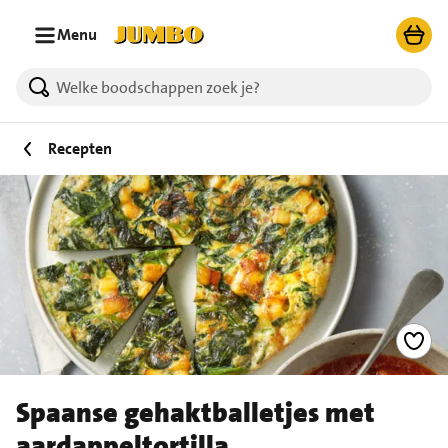
Ga naar zoeken
Ga naar hoofdinhoud
Menu
Recepten
Spaanse gehaktballetjes met
aardappeltortilla