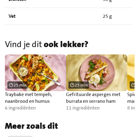
Vet
25 g
Vind je dit
ook lekker?
25 min
25 min
Traybake met tempeh,
Gefrituurde asperges met
Spic
naanbrood en humus
burrata en serrano ham
man
6 ingrediënten
11 ingrediënten
8 in
Meer zoals dit