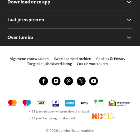
Download onze app
Laat je inspireren
Over Jumbo
Algemene voorwaarden
Kwetsbaarheid melden
Cookies & Privacy
Toegankelijkheidsverklaring
Cookie voorkeuren
Jumbo Facebook
Jumbo Instagram
Jumbo Pinterest
Jumbo Twitter
Jumbo YouTube
Volg ons
Mastercard
Maestro
Visa
Vpay
American Express
Apple Pay
Aanbiedersmedicijne
Thuiswinkel w
< 18 jaar verkopen wij geen alcohol en tabak
NIX18
< 25 jaar? Laat je legitimatie zien!
© 2026 Jumbo Supermarkten