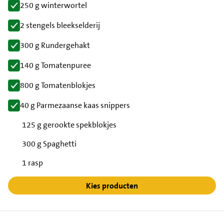
250 g winterwortel
2 stengels bleekselderij
300 g Rundergehakt
140 g Tomatenpuree
800 g Tomatenblokjes
40 g Parmezaanse kaas snippers
125 g gerookte spekblokjes
300 g Spaghetti
1 rasp
Kies producten