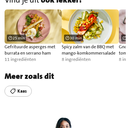
Vind je dit
ook lekker?
25 min
30 min
Gefrituurde asperges met
Spicy zalm van de BBQ met
Gnoc
burrata en serrano ham
mango-komkommersalade
toma
11 ingrediënten
8 ingrediënten
zal
8 in
Meer zoals dit
Kaas