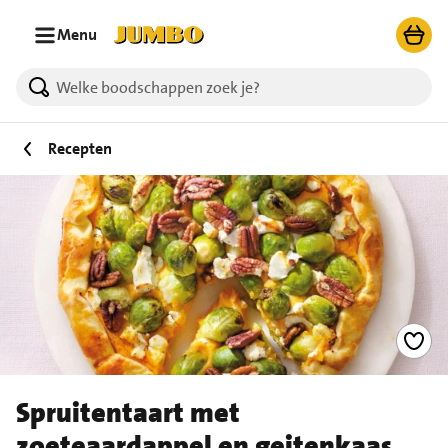
Ga naar zoeken
Ga naar hoofdinhoud
Menu
Recepten
Spruitentaart met
zoeteaardappel en geitenkaas