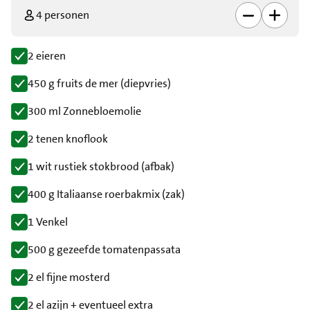
4 personen
2 eieren
450 g fruits de mer (diepvries)
300 ml Zonnebloemolie
2 tenen knoflook
1 wit rustiek stokbrood (afbak)
400 g Italiaanse roerbakmix (zak)
1 Venkel
500 g gezeefde tomatenpassata
2 el fijne mosterd
2 el azijn + eventueel extra