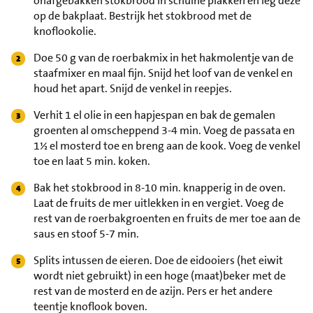
onafgebakken stokbrood in schuine plakken en leg deze
op de bakplaat. Bestrijk het stokbrood met de
knoflookolie.
Doe 50 g van de roerbakmix in het hakmolentje van de
staafmixer en maal fijn. Snijd het loof van de venkel en
houd het apart. Snijd de venkel in reepjes.
Verhit 1 el olie in een hapjespan en bak de gemalen
groenten al omscheppend 3-4 min. Voeg de passata en
1½ el mosterd toe en breng aan de kook. Voeg de venkel
toe en laat 5 min. koken.
Bak het stokbrood in 8-10 min. knapperig in de oven.
Laat de fruits de mer uitlekken in en vergiet. Voeg de
rest van de roerbakgroenten en fruits de mer toe aan de
saus en stoof 5-7 min.
Splits intussen de eieren. Doe de eidooiers (het eiwit
wordt niet gebruikt) in een hoge (maat)beker met de
rest van de mosterd en de azijn. Pers er het andere
teentje knoflook boven.