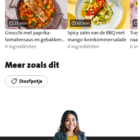
25 min
30 min
Gnocchi met paprika-
Spicy zalm van de BBQ met
Tray
tomatensaus en gebakken
mango-komkommersalade
naa
zalm
8 ingrediënten
8 ingrediënten
6 in
Meer zoals dit
Stoofpotje