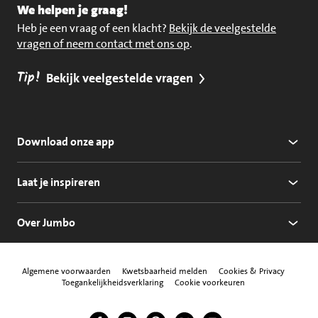
We helpen je graag!
Heb je een vraag of een klacht?
Bekijk de veelgestelde
vragen of neem contact met ons op
.
Tip!
Bekijk veelgestelde vragen
Download onze app
Laat je inspireren
Over Jumbo
Algemene voorwaarden
Kwetsbaarheid melden
Cookies & Privacy
Toegankelijkheidsverklaring
Cookie voorkeuren
Jumbo Facebook
Jumbo Instagram
Jumbo Pinterest
Jumbo Twitter
Jumbo YouTube
Volg ons