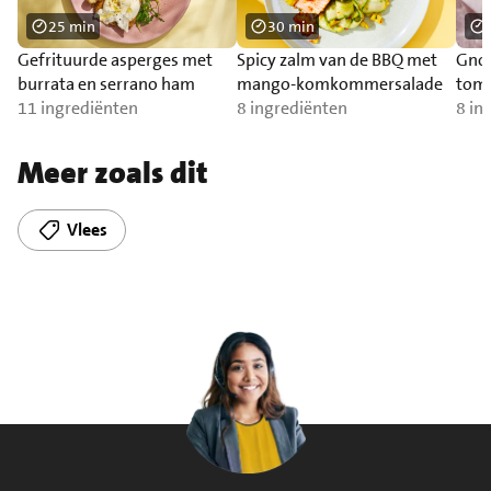
25 min
30 min
Gefrituurde asperges met
Spicy zalm van de BBQ met
Gnoc
burrata en serrano ham
mango-komkommersalade
toma
11 ingrediënten
8 ingrediënten
zal
8 in
Meer zoals dit
Vlees