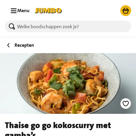
Ga naar zoeken
Ga naar hoofdinhoud
Menu
Recepten
Thaise go go kokoscurry met
gamba’s