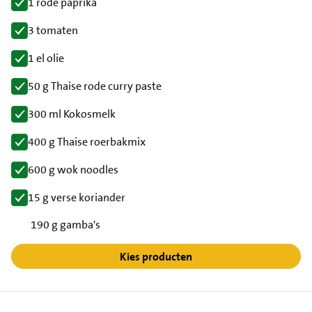
1 rode paprika
3 tomaten
1 el olie
50 g Thaise rode curry paste
300 ml Kokosmelk
400 g Thaise roerbakmix
600 g wok noodles
15 g verse koriander
190 g gamba's
Kies producten