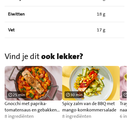
Eiwitten
18 g
Vet
17 g
Vind je dit
ook lekker?
25 min
30 min
Gnocchi met paprika-
Spicy zalm van de BBQ met
Tray
tomatensaus en gebakken
mango-komkommersalade
naa
zalm
8 ingrediënten
8 ingrediënten
6 in