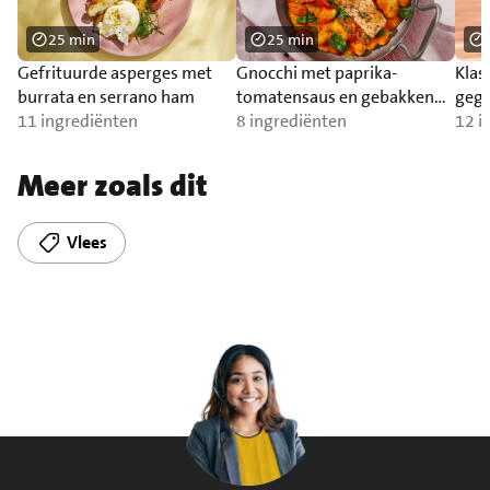
25 min
25 min
Gefrituurde asperges met
Gnocchi met paprika-
Klas
burrata en serrano ham
tomatensaus en gebakken
gegr
11 ingrediënten
zalm
8 ingrediënten
12 i
Meer zoals dit
Vlees