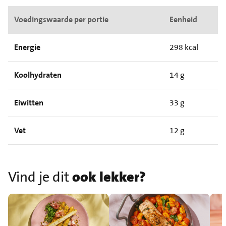
Voedingswaarde per portie
Eenheid
Energie
298 kcal
Koolhydraten
14 g
Eiwitten
33 g
Vet
12 g
Vind je dit
ook lekker?