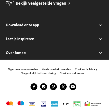
Tip!
Bekijk veelgestelde vragen
Download onze app
Laat je inspireren
Over Jumbo
Algemene voorwaarden
Kwetsbaarheid melden
Cookies & Privacy
Toegankelijkheidsverklaring
Cookie voorkeuren
Jumbo Facebook
Jumbo Instagram
Jumbo Pinterest
Jumbo Twitter
Jumbo YouTube
Volg ons
Mastercard
Maestro
Visa
Vpay
American Express
Apple Pay
Aanbiedersmedicijne
Thuiswinkel w