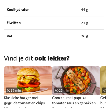
Koolhydraten
44 g
Eiwitten
21 g
Vet
26 g
Vind je dit
ook lekker?
15 min
25 min
Klassieke burger met
Gnocchi met paprika-
Gefr
gegrilde tomaat en chips
tomatensaus en gebakken
burr