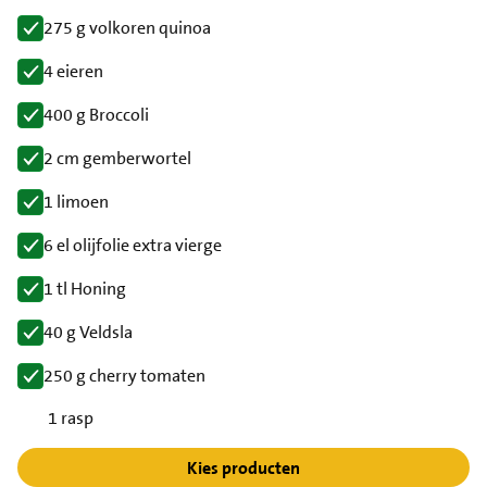
275 g volkoren quinoa
4 eieren
400 g Broccoli
2 cm gemberwortel
1 limoen
6 el olijfolie extra vierge
1 tl Honing
40 g Veldsla
250 g cherry tomaten
1 rasp
Kies producten