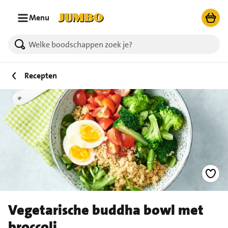
Ga naar zoeken
Ga naar hoofdinhoud
Menu
Recepten
Vegetarische buddha bowl met
broccoli