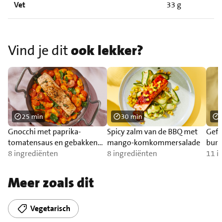
Vet
33 g
Vind je dit
ook lekker?
25 min
30 min
Gnocchi met paprika-
Spicy zalm van de BBQ met
Gefr
tomatensaus en gebakken
mango-komkommersalade
burr
zalm
8 ingrediënten
8 ingrediënten
11 i
Meer zoals dit
Vegetarisch