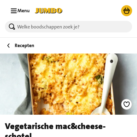
Ga naar zoeken
Ga naar hoofdinhoud
Menu
Recepten
Vegetarische mac&cheese-
schotel