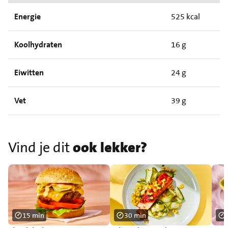
Energie
525 kcal
Koolhydraten
16 g
Eiwitten
24 g
Vet
39 g
Vind je dit
ook lekker?
15 min
30 min