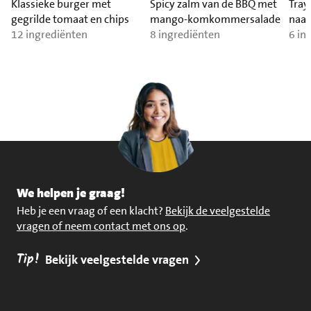
Klassieke burger met
Spicy zalm van de BBQ met
Tray
gegrilde tomaat en chips
mango-komkommersalade
naa
12 ingrediënten
8 ingrediënten
6 in
We helpen je graag!
Heb je een vraag of een klacht?
Bekijk de veelgestelde
vragen of neem contact met ons op
.
Tip!
Bekijk veelgestelde vragen