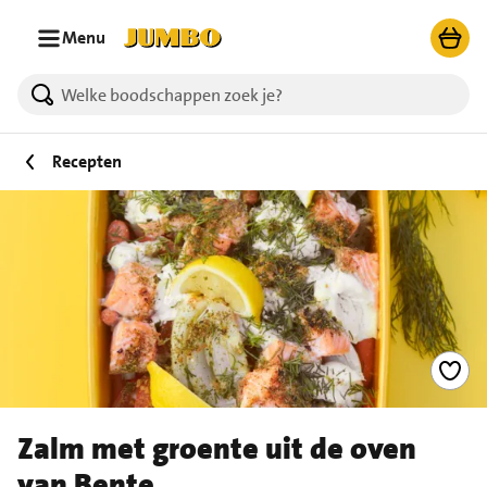
Ga naar zoeken
Ga naar hoofdinhoud
Menu
Recepten
Zalm met groente uit de oven
van Bente