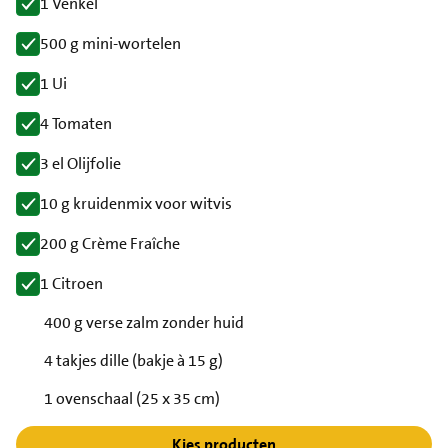
1 Venkel
500 g mini-wortelen
1 Ui
4 Tomaten
3 el Olijfolie
10 g kruidenmix voor witvis
200 g Crème Fraîche
1 Citroen
400 g verse zalm zonder huid
4 takjes dille (bakje à 15 g)
1 ovenschaal (25 x 35 cm)
Kies producten