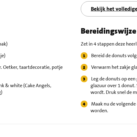
Bekijk het volledig
Bereidingswijze
pak)
Zet in 4 stappen deze heerl
je)
Bereid de donuts volg
. Oetker, taartdecoratie, potje
Verwarm het zakje gla
Leg de donuts op een g
nk & white (Cake Angels,
glazuur over 1 donut. 
g)
wordt. Druk snel de m
Maak nu de volgende d
worden.