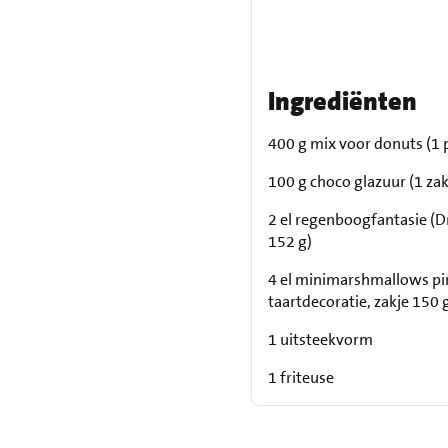
Ingrediënten
400 g mix voor donuts (1 
100 g choco glazuur (1 zak
2 el regenboogfantasie (Dr
152 g)
4 el minimarshmallows pi
taartdecoratie, zakje 150 
1 uitsteekvorm
1 friteuse