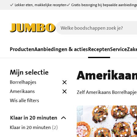
Lekker eten, makkelijke recepten
Gratis bezorging bij bepaalde aanbieding
Ga naar zoeken
Ga naar hoofdinhoud
Producten
Aanbiedingen & acties
Recepten
Service
Zake
Amerikaan
Mijn selectie
Borrelhapjes
Amerikaans
Zelf Amerikaans Borrelhapje
Wis alle filters
Klaar in 20 minuten
Klaar in 20 minuten
(2)