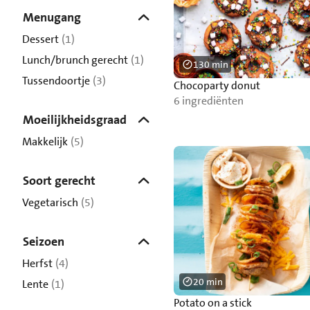
Menugang
Dessert
(1)
Lunch/brunch gerecht
(1)
130 min
Tussendoortje
(3)
Chocoparty donut
6 ingrediënten
Moeilijkheidsgraad
Makkelijk
(5)
Soort gerecht
Vegetarisch
(5)
Seizoen
Herfst
(4)
20 min
Lente
(1)
Potato on a stick