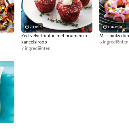
20 min
130 min
Red-velvetmuffin met pruimen in
Miss pinky do
kaneelsiroop
6 ingrediënten
7 ingrediënten