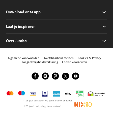
Download onze app
Laat je inspireren
Over Jumbo
Algemene voorwaarden
Kwetsbaarheid melden
Cookies & Privacy
Toegankelijkheidsverklaring
Cookie voorkeuren
Jumbo Facebook
Jumbo Instagram
Jumbo Pinterest
Jumbo Twitter
Jumbo YouTube
Volg ons
Mastercard
Maestro
Visa
Vpay
American Express
Apple Pay
Aanbiedersmedicijne
Thuiswinkel w
< 18 jaar verkopen wij geen alcohol en tabak
NIX18
< 25 jaar? Laat je legitimatie zien!