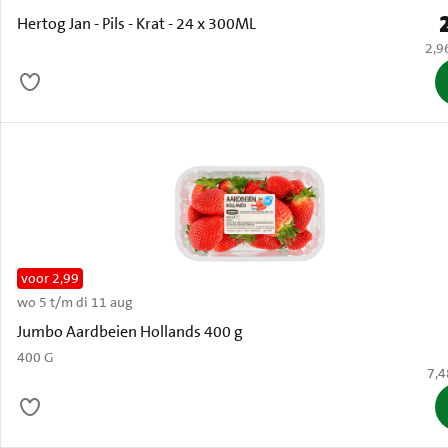
P
Hertog Jan - Pils - Krat - 24 x 300ML
€ 2,
2,9
voor 2,99
wo 5 t/m di 11 aug
Oud
Jumbo Aardbeien Hollands 400 g
400 G
€ 7
7,4