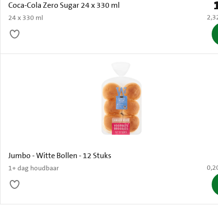
P
Coca-Cola Zero Sugar 24 x 330 ml
€ 2,
2,3
24 x 330 ml
Jumbo - Witte Bollen - 12 Stuks
€ 0,
0,2
1+ dag houdbaar