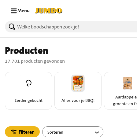
Ga naar zoeken
Ga naar hoofdinhoud
Menu
17701 producten gevonden.
Producten
17.701 producten gevonden
Aardappele
Eerder gekocht
Alles voor je BBQ!
groente en fr
Filteren