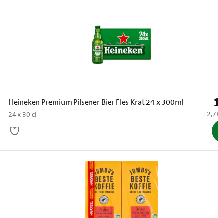
P
Heineken Premium Pilsener Bier Fles Krat 24 x 300ml
€ 2,
2,7
24 x 30 cl