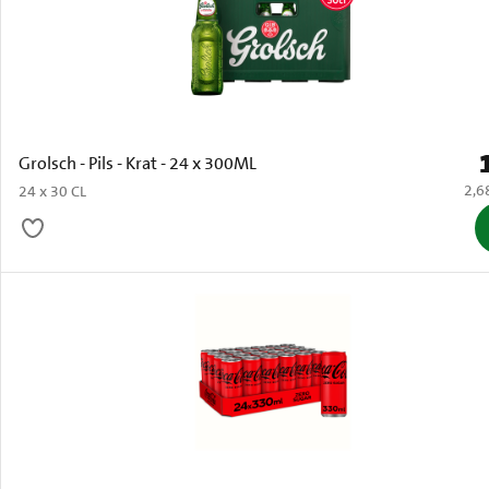
P
Grolsch - Pils - Krat - 24 x 300ML
€ 2,
2,6
24 x 30 CL