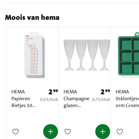
Moois van hema
2
2
99
99
Prijs: € 2,99
Prijs: € 2,99
HEMA
HEMA
HEMA
Papieren
Champagne
IJsklontjes
€ 0,03 per stuk
€ 0,75 per stuk
0,03
/
stuk
0,75
/
stuk
Rietjes 100
glazen
orm Groen
Stuks
Herbruikbaa
1 Stuk
r 4 Stuks