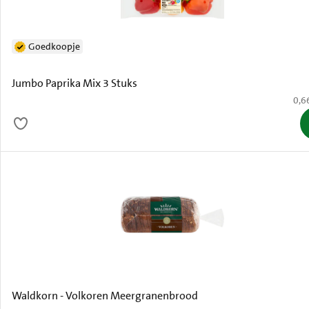
Goedkoopje
Jumbo Paprika Mix 3 Stuks
€ 0,
0,6
Waldkorn - Volkoren Meergranenbrood