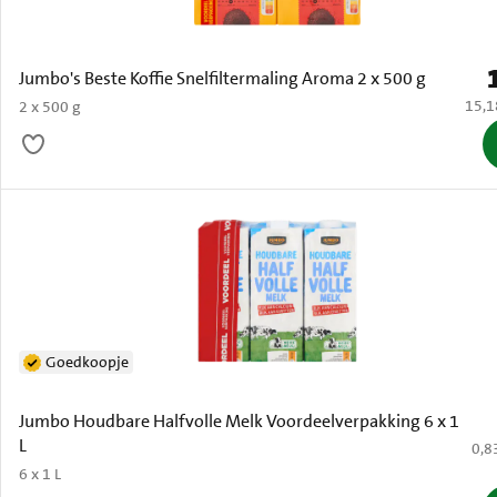
P
Jumbo's Beste Koffie Snelfiltermaling Aroma 2 x 500 g
€ 15,
15,1
2 x 500 g
Goedkoopje
Jumbo Houdbare Halfvolle Melk Voordeelverpakking 6 x 1
L
€ 0,
0,8
6 x 1 L