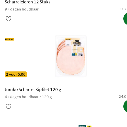
Scharreleieren 12 Stuks
€ 0,
0,3
9+ dagen houdbaar
2 voor 5,00
Jumbo Scharrel Kipfilet 120 g
€ 24,
24,0
6+ dagen houdbaar • 120 g