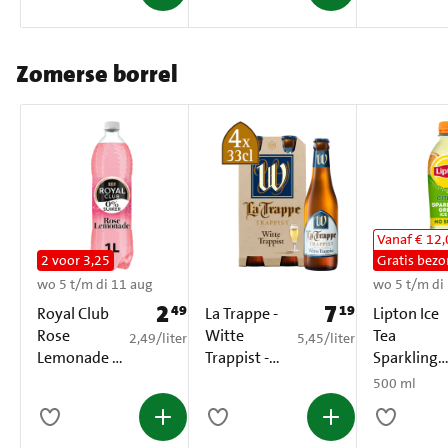
Zomerse borrel
Vanaf € 12
2 voor 3,25
Gratis bezo
wo 5 t/m di 11 aug
wo 5 t/m di
2
7
49
19
Prijs: € 2,49
Prijs: € 7,19
Royal Club
La Trappe -
Lipton Ice
Rose
Witte
Tea
€ 2,49 per liter
€ 5,45 per liter
2,49
/
liter
5,45
/
liter
Lemonade 0
Trappist -
Sparkling
% Suiker PET
Fles - 4 x
Green Citr
500 ml
1 L
330ML
No Sugar
500 ml