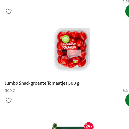
€ 2,
2,5
Jumbo Snackgroente Tomaatjes 500 g
€ 6
6,5
500 G