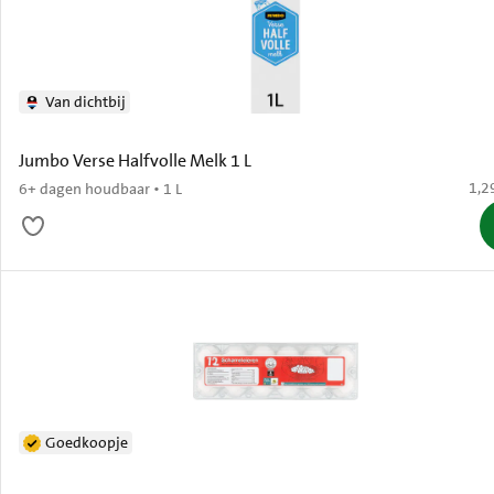
Van dichtbij
Jumbo Verse Halfvolle Melk 1 L
€ 1,
1,2
6+ dagen houdbaar • 1 L
Goedkoopje