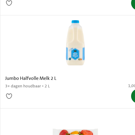
Jumbo Halfvolle Melk 2 L
€ 1,
1,0
3+ dagen houdbaar • 2 L