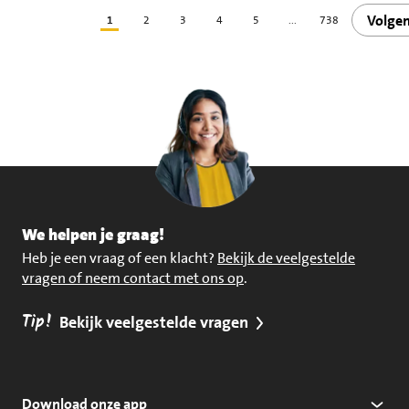
Volge
1
2
3
4
5
...
738
We helpen je graag!
Heb je een vraag of een klacht?
Bekijk de veelgestelde
vragen of neem contact met ons op
.
Tip!
Bekijk veelgestelde vragen
Download onze app