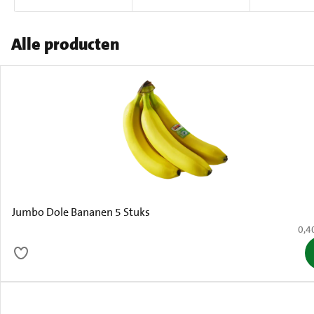
Alle producten
Jumbo Dole Bananen 5 Stuks
€ 0,
0,4