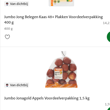
Van dichtbij
Jumbo Jong Belegen Kaas 48+ Plakken Voordeelverpakking
400 g
€ 14,
14,2
400 g
Van dichtbij
Jumbo Jonagold Appels Voordeelverpakking 1,5 kg
€ 1
1,5