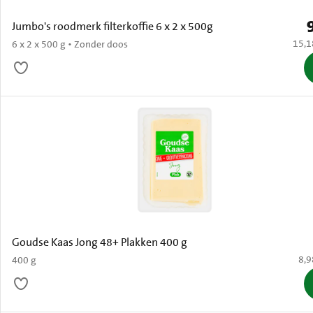
P
Jumbo's roodmerk filterkoffie 6 x 2 x 500g
€ 15,
15,1
6 x 2 x 500 g • Zonder doos
Goudse Kaas Jong 48+ Plakken 400 g
€ 8
8,9
400 g