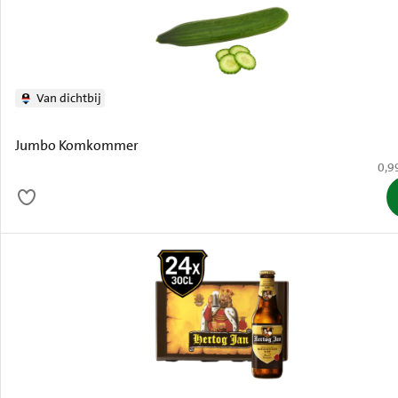
Van dichtbij
Jumbo Komkommer
€ 0,
0,9