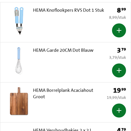
8
99
Prijs: 
HEMA Knoflookpers RVS Dot 1 Stuk
€ 8,99 per s
8,99
/
stuk
3
79
Prijs: 
HEMA Garde 20CM Dot Blauw
€ 3,79 per s
3,79
/
stuk
19
99
Prijs: € 
HEMA Borrelplank Acaciahout
Groot
€ 19,99 per s
19,99
/
stuk
4
79
Prijs: 
HEMA Vershoudbakjes 2 x 2 L