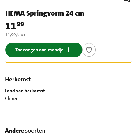
HEMA Springvorm 24 cm
11
99
Prijs: € 11,99
€ 11,99 per stuk
11,99
/
stuk
Toevoegen aan mandje
Herkomst
Land van herkomst
China
Andere
soorten