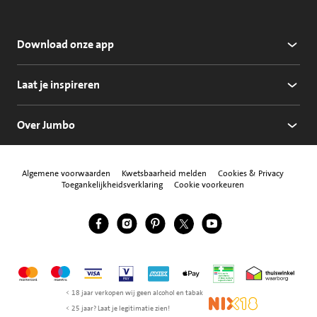
Download onze app
Laat je inspireren
Over Jumbo
Algemene voorwaarden
Kwetsbaarheid melden
Cookies & Privacy
Toegankelijkheidsverklaring
Cookie voorkeuren
Jumbo Facebook
Jumbo Instagram
Jumbo Pinterest
Jumbo Twitter
Jumbo YouTube
Volg ons
Mastercard
Maestro
Visa
Vpay
American Express
Apple Pay
Aanbiedersmedicijne
Thuiswinkel w
< 18 jaar verkopen wij geen alcohol en tabak
NIX18
< 25 jaar? Laat je legitimatie zien!