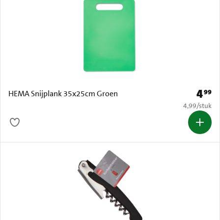
4
99
Prijs: 
HEMA Snijplank 35x25cm Groen
€ 4,99 per s
4,99
/
stuk