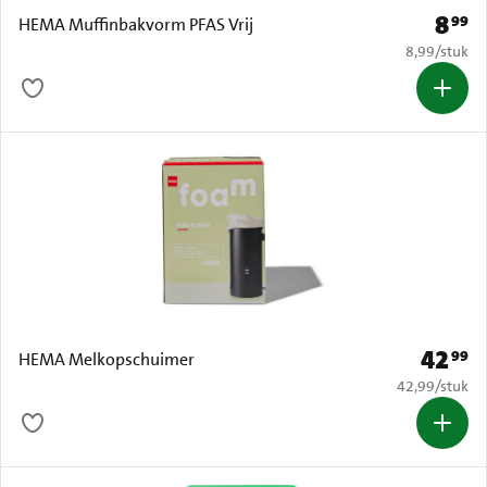
8
99
Prijs: 
HEMA Muffinbakvorm PFAS Vrij
€ 8,99 per s
8,99
/
stuk
42
99
Prijs: € 
HEMA Melkopschuimer
€ 42,99 per s
42,99
/
stuk