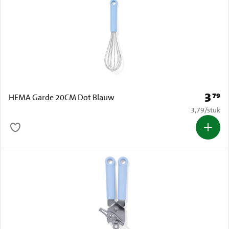
3
79
Prijs: 
HEMA Garde 20CM Dot Blauw
€ 3,79 per s
3,79
/
stuk