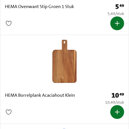
5
49
Prijs: 
HEMA Ovenwant Stip Groen 1 Stuk
€ 5,49 per s
5,49
/
stuk
10
49
Prijs: € 
HEMA Borrelplank Acaciahout Klein
€ 10,49 per s
10,49
/
stuk