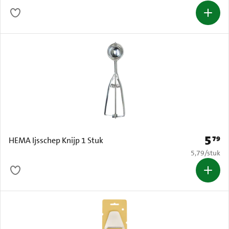
5
79
Prijs: 
HEMA Ijsschep Knijp 1 Stuk
€ 5,79 per s
5,79
/
stuk