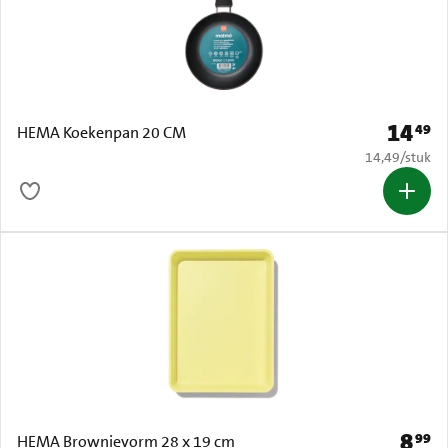
14
49
Prijs: € 
HEMA Koekenpan 20 CM
€ 14,49 per s
14,49
/
stuk
8
99
Prijs: 
HEMA Brownievorm 28 x 19 cm