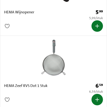
5
99
Prijs: 
HEMA Wijnopener
€ 5,99 per s
5,99
/
stuk
6
59
Prijs: 
HEMA Zeef RVS Dot 1 Stuk
€ 6,59 per s
6,59
/
stuk