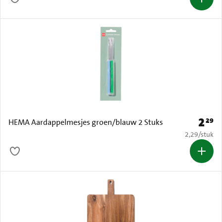
2
29
Prijs: 
HEMA Aardappelmesjes groen/blauw 2 Stuks
€ 2,29 per s
2,29
/
stuk