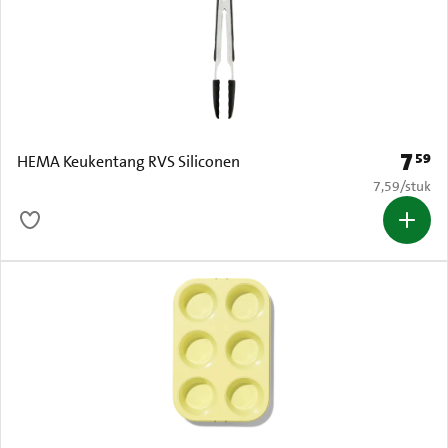
7
59
Prijs: 
HEMA Keukentang RVS Siliconen
€ 7,59 per s
7,59
/
stuk