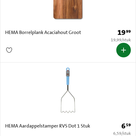
19
99
Prijs: € 
HEMA Borrelplank Acaciahout Groot
€ 19,99 per s
19,99
/
stuk
6
59
Prijs: 
HEMA Aardappelstamper RVS Dot 1 Stuk
€ 6,59 per s
6,59
/
stuk