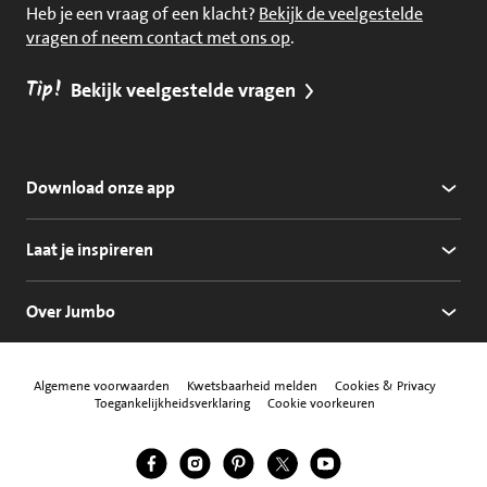
Heb je een vraag of een klacht?
Bekijk de veelgestelde
vragen of neem contact met ons op
.
Tip!
Bekijk veelgestelde vragen
Download onze app
Laat je inspireren
Over Jumbo
Algemene voorwaarden
Kwetsbaarheid melden
Cookies & Privacy
Toegankelijkheidsverklaring
Cookie voorkeuren
Jumbo Facebook
Jumbo Instagram
Jumbo Pinterest
Jumbo Twitter
Jumbo YouTube
Volg ons