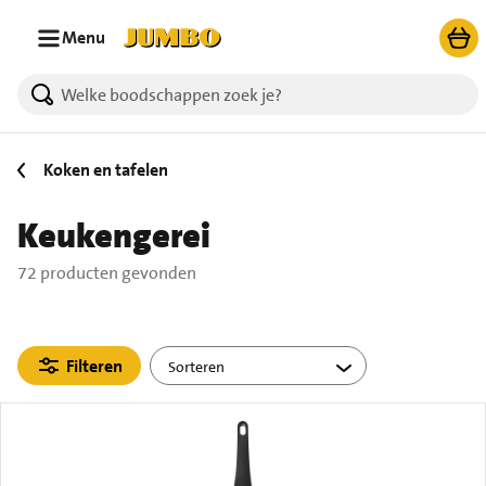
Ga naar zoeken
Ga naar hoofdinhoud
Menu
72 producten gevonden.
Koken en tafelen
Keukengerei
72 producten gevonden
Filteren