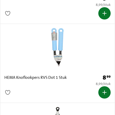
€ 8,99 per s
8,99
/
stuk
8
99
Prijs: 
HEMA Knoflookpers RVS Dot 1 Stuk
€ 8,99 per s
8,99
/
stuk