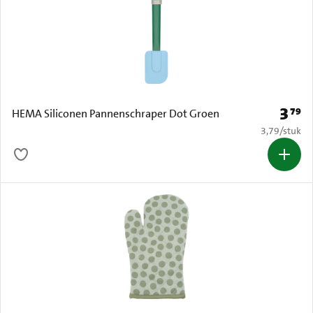
3
79
Prijs: 
HEMA Siliconen Pannenschraper Dot Groen
€ 3,79 per s
3,79
/
stuk