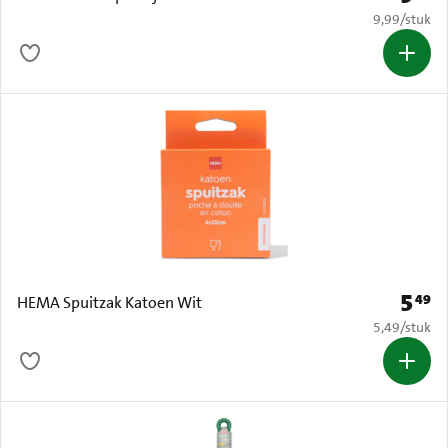
€ 9,99 per s
9,99
/
stuk
5
49
Prijs: 
HEMA Spuitzak Katoen Wit
€ 5,49 per s
5,49
/
stuk