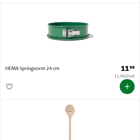
11
99
Prijs: € 
HEMA Springvorm 24 cm
€ 11,99 per s
11,99
/
stuk