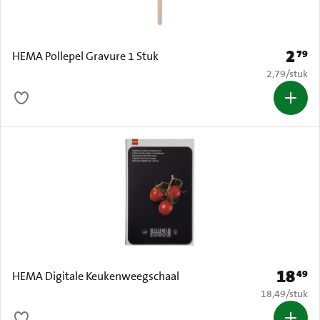
2
79
Prijs: 
HEMA Pollepel Gravure 1 Stuk
€ 2,79 per s
2,79
/
stuk
18
49
Prijs: € 
HEMA Digitale Keukenweegschaal
€ 18,49 per s
18,49
/
stuk