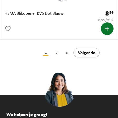
8
59
Prijs: 
HEMA Blikopener RVS Dot Blauw
€ 8,59 per s
8,59
/
stuk
Volgende
1
2
3
We helpen je graag!