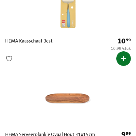
10
99
Prijs: € 
HEMA Kaasschaaf Best
€ 10,99 per s
10,99
/
stuk
9
99
Prijs: 
HEMA Serveerplankje Ovaal Hout 31x15cm