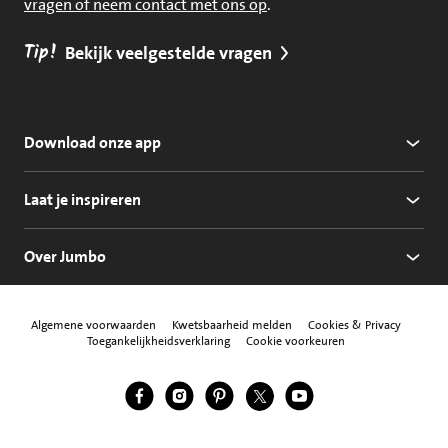
vragen of neem contact met ons op
.
Tip!
Bekijk veelgestelde vragen
Download onze app
Laat je inspireren
Over Jumbo
Algemene voorwaarden
Kwetsbaarheid melden
Cookies & Privacy
Toegankelijkheidsverklaring
Cookie voorkeuren
Jumbo Facebook
Jumbo Instagram
Jumbo Pinterest
Jumbo Twitter
Jumbo YouTube
Volg ons