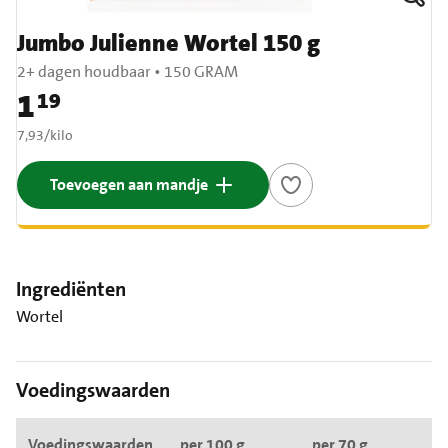
Jumbo Julienne Wortel 150 g
2+ dagen houdbaar
•
150 GRAM
1
19
Prijs: € 1,19
€ 7,93 per kilo
7,93
/
kilo
Toevoegen aan mandje
Ingrediënten
Wortel
Voedingswaarden
Voedingswaarden
per 100 g
per 70 g