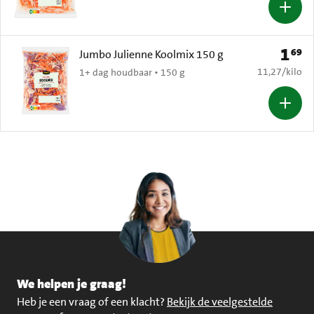
1
69
Prijs: 
Jumbo Julienne Koolmix 150 g
€ 11,27 per k
11,27
/
kilo
1+ dag houdbaar • 150 g
We helpen je graag!
Heb je een vraag of een klacht?
Bekijk de veelgestelde