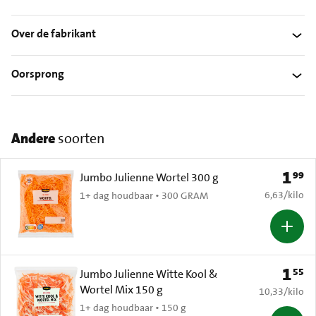
Over de fabrikant
Oorsprong
Andere
soorten
1
99
Prijs: 
Jumbo Julienne Wortel 300 g
€ 6,63 per k
6,63
/
kilo
1+ dag houdbaar • 300 GRAM
1
55
Prijs: 
Jumbo Julienne Witte Kool &
Wortel Mix 150 g
€ 10,33 per k
10,33
/
kilo
1+ dag houdbaar • 150 g