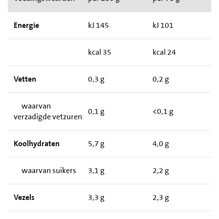
Energie
kJ 145
kJ 101
kcal 35
kcal 24
Vetten
0,3 g
0,2 g
waarvan
0,1 g
<0,1 g
verzadigde vetzuren
Koolhydraten
5,7 g
4,0 g
waarvan suikers
3,1 g
2,2 g
Vezels
3,3 g
2,3 g