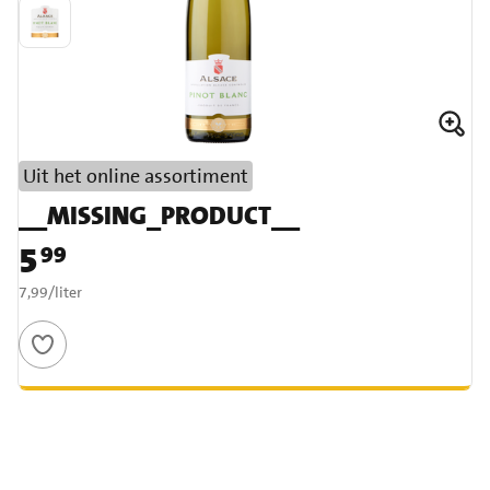
Uit het online assortiment
__MISSING_PRODUCT__
5
99
Prijs: € 5,99
€ 7,99 per liter
7,99
/
liter