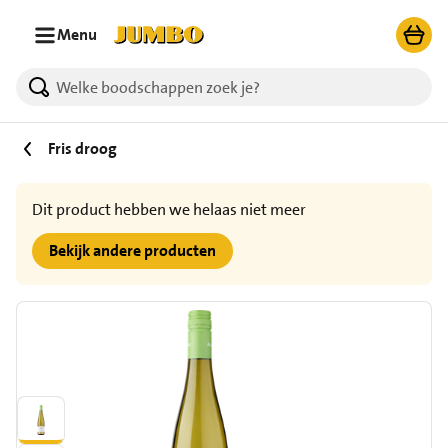
Ga naar zoeken
Ga naar hoofdinhoud
Menu
Fris droog
Dit product hebben we helaas niet meer
Bekijk andere producten