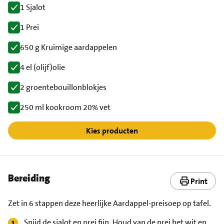
1 Sjalot
1 Prei
650 g Kruimige aardappelen
4 el (olijf)olie
2 groentebouillonblokjes
250 ml kookroom 20% vet
Kies producten
Bereiding
Print
Zet in 6 stappen deze heerlijke Aardappel-preisoep op tafel.
Snijd de sjalot en prei fijn. Houd van de prei het wit en