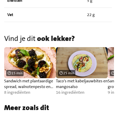
Eiwitten
5 g
Vet
22 g
Vind je dit
ook lekker?
15 min
25 min
Sandwich met plantaardige
Taco's met kabeljauwbites en
Sand
spread, walnotenpesto en
mangosalso
groe
bramen.
8 ingrediënten
16 ingrediënten
9 in
Meer zoals dit