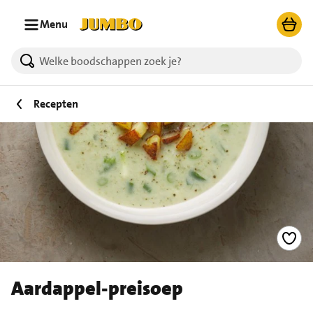
Ga naar zoeken
Ga naar hoofdinhoud
Menu
Recepten
Aardappel-preisoep