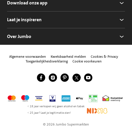
Download onze app
Laat je inspireren
Over Jumbo
Algemene voorwaarden
Kwetsbaarheid melden
Cookies & Privacy
Toegankelijkheidsverklaring
Cookie voorkeuren
Jumbo Facebook
Jumbo Instagram
Jumbo Pinterest
Jumbo Twitter
Jumbo YouTube
Volg ons
Mastercard
Maestro
Visa
Vpay
American Express
Apple Pay
Aanbiedersmedicijne
Thuiswinkel w
< 18 jaar verkopen wij geen alcohol en tabak
NIX18
< 25 jaar? Laat je legitimatie zien!
© 2026 Jumbo Supermarkten