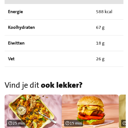
Energie
588 kcal
Koolhydraten
67 g
Eiwitten
18 g
Vet
26 g
Vind je dit
ook lekker?
25 min
15 min