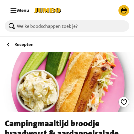
Ga naar zoeken
Ga naar hoofdinhoud
Menu
Recepten
Campingmaaltijd broodje
braadworst & aardappelsalade