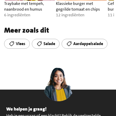
Traybake met tempeh,
Klassieke burger met
Gefr
naanbrood en humus
gegrilde tomaat en chips
burr
6 ingrediënten
12 ingrediënten
11 i
Meer zoals dit
Vlees
Salade
Aardappelsalade
We helpen je graag!
Heb je een vraag of een klacht?
Bekijk de veelgestelde