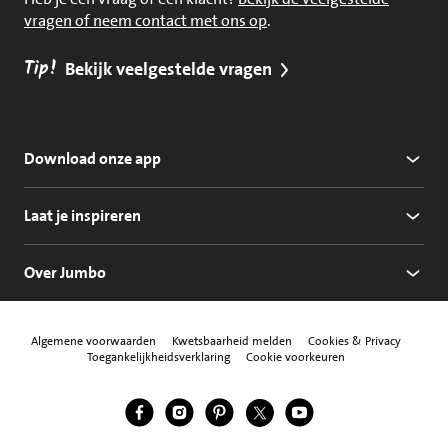
vragen of neem contact met ons op
.
Tip!
Bekijk veelgestelde vragen
Download onze app
Laat je inspireren
Over Jumbo
Algemene voorwaarden
Kwetsbaarheid melden
Cookies & Privacy
Toegankelijkheidsverklaring
Cookie voorkeuren
Jumbo Facebook
Jumbo Instagram
Jumbo Pinterest
Jumbo Twitter
Jumbo YouTube
Volg ons