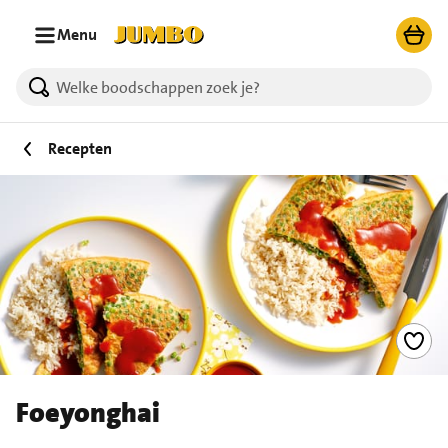
Ga naar zoeken
Ga naar hoofdinhoud
Menu
Recepten
Foeyonghai