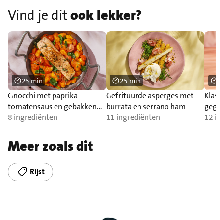
Vind je dit
ook lekker?
25 min
25 min
Gnocchi met paprika-
Gefrituurde asperges met
Klas
tomatensaus en gebakken
burrata en serrano ham
gegr
zalm
8 ingrediënten
11 ingrediënten
12 i
Meer zoals dit
Rijst