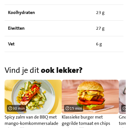
Koolhydraten
23 g
Eiwitten
27 g
Vet
6 g
Vind je dit
ook lekker?
30 min
15 min
Spicy zalm van de BBQ met
Klassieke burger met
Gnoc
mango-komkommersalade
gegrilde tomaat en chips
toma