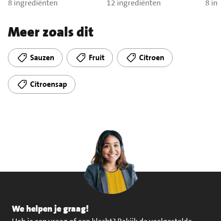
8 ingrediënten
12 ingrediënten
zal
8 in
Meer zoals dit
Sauzen
Fruit
Citroen
Citroensap
We helpen je graag!