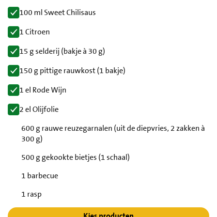
100 ml Sweet Chilisaus
1 Citroen
15 g selderij (bakje à 30 g)
150 g pittige rauwkost (1 bakje)
1 el Rode Wijn
2 el Olijfolie
600 g rauwe reuzegarnalen (uit de diepvries, 2 zakken à
300 g)
500 g gekookte bietjes (1 schaal)
1 barbecue
1 rasp
Kies producten