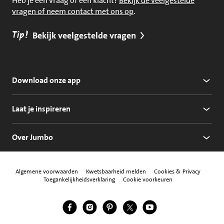
Heb je een vraag of een klacht?
Bekijk de veelgestelde
vragen of neem contact met ons op
.
Tip!
Bekijk veelgestelde vragen
Download onze app
Laat je inspireren
Over Jumbo
Algemene voorwaarden
Kwetsbaarheid melden
Cookies & Privacy
Toegankelijkheidsverklaring
Cookie voorkeuren
Jumbo Facebook
Jumbo Instagram
Jumbo Pinterest
Jumbo Twitter
Jumbo YouTube
Volg ons