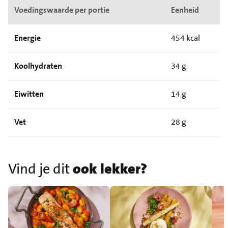
Voedingswaarde per portie
Eenheid
Energie
454 kcal
Koolhydraten
34 g
Eiwitten
14 g
Vet
28 g
Vind je dit
ook lekker?