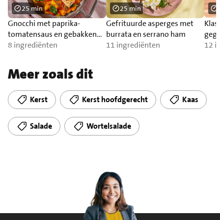
25 min
25 min
Gnocchi met paprika-
Gefrituurde asperges met
Klas
tomatensaus en gebakken
burrata en serrano ham
gegr
zalm
8 ingrediënten
11 ingrediënten
12 i
Meer zoals dit
Kerst
Kerst hoofdgerecht
Kaas
Salade
Wortelsalade