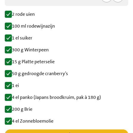
2 rode uien
100 ml rodewijnazijn
1 el suiker
300 g Winterpeen
15 g Platte peterselie
50 g gedroogde cranberry’s
1 ei
4 el panko (Japans broodkruim, pak à 180 g)
200 g Brie
4 el Zonnebloemolie