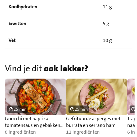
Koolhydraten
11 g
Eiwitten
5 g
Vet
10 g
Vind je dit
ook lekker?
25 min
25 min
Gnocchi met paprika-
Gefrituurde asperges met
Tray
tomatensaus en gebakken
burrata en serrano ham
naa
zalm
8 ingrediënten
11 ingrediënten
6 in