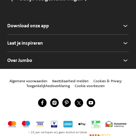
Download onze app
Laat je inspireren
Over Jumbo
Algemene voorwaarden
Kwetsbaarheid melden
Cookies & Privacy
Toegankelijkheidsverklaring
Cookie voorkeuren
Jumbo Facebook
Jumbo Instagram
Jumbo Pinterest
Jumbo Twitter
Jumbo YouTube
Volg ons
Mastercard
Maestro
Visa
Vpay
American Express
Apple Pay
Aanbiedersmedicijne
Thuiswinkel w
< 18 jaar verkopen wij geen alcohol en tabak
NIX18