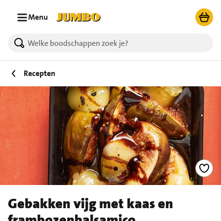
Ga naar zoeken
Ga naar hoofdinhoud
Menu
Recepten
Gebakken vijg met kaas en
frambozenbalsamico