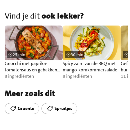
Vind je dit
ook lekker?
25 min
30 min
Gnocchi met paprika-
Spicy zalm van de BBQ met
Gefr
tomatensaus en gebakken
mango-komkommersalade
burr
zalm
8 ingrediënten
8 ingrediënten
11 i
Meer zoals dit
Groente
Spruitjes