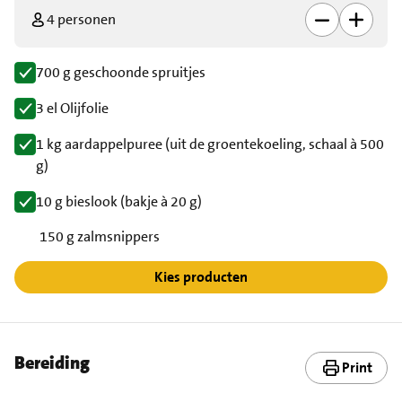
4 personen
700 g geschoonde spruitjes
3 el Olijfolie
1 kg aardappelpuree (uit de groentekoeling, schaal à 500
g)
10 g bieslook (bakje à 20 g)
150 g zalmsnippers
Kies producten
Bereiding
Print