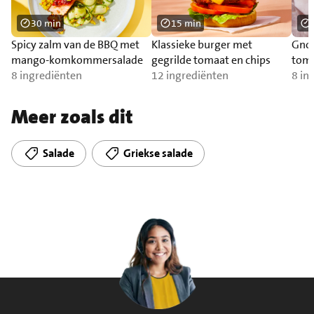
30 min
15 min
Spicy zalm van de BBQ met
Klassieke burger met
Gnoc
mango-komkommersalade
gegrilde tomaat en chips
toma
8 ingrediënten
12 ingrediënten
zal
8 in
Meer zoals dit
Salade
Griekse salade