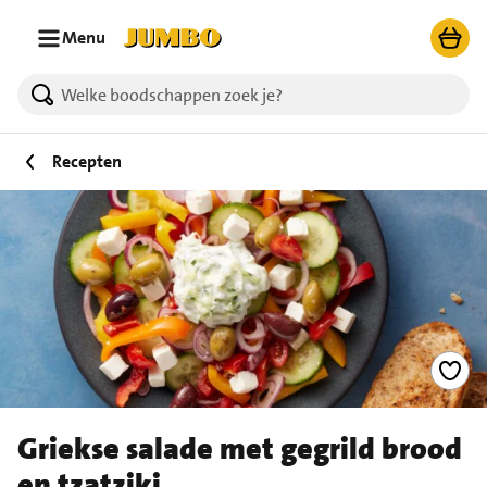
Ga naar zoeken
Ga naar hoofdinhoud
Menu
Recepten
Griekse salade met gegrild brood
en tzatziki