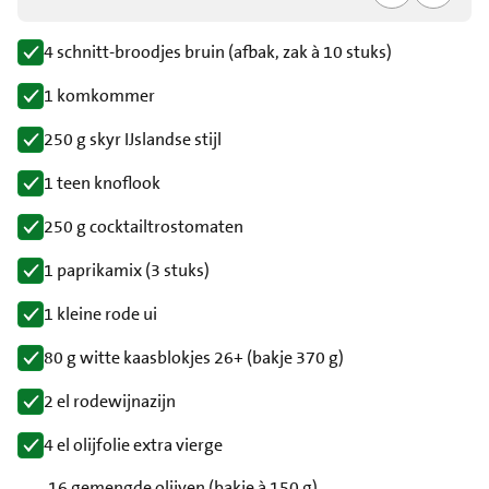
4 schnitt-broodjes bruin (afbak, zak à 10 stuks)
1 komkommer
250 g skyr IJslandse stijl
1 teen knoflook
250 g cocktailtrostomaten
1 paprikamix (3 stuks)
1 kleine rode ui
80 g witte kaasblokjes 26+ (bakje 370 g)
2 el rodewijnazijn
4 el olijfolie extra vierge
16 gemengde olijven (bakje à 150 g)