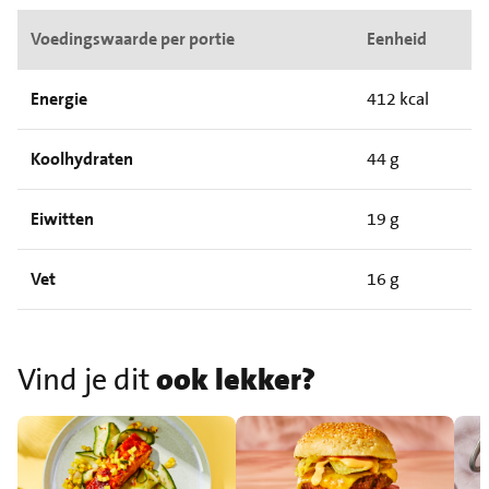
Voedingswaarde per portie
Eenheid
Energie
412 kcal
Koolhydraten
44 g
Eiwitten
19 g
Vet
16 g
Vind je dit
ook lekker?