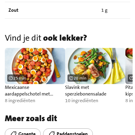
Zout
1 g
Vind je dit
ook lekker?
25 min
20 min
Mexicaanse
Slavink met
Pita
aardappelschotel met
sperziebonensalade
kip
trostomaat
8 ingrediënten
10 ingrediënten
8 in
Meer zoals dit
Groente
Paddenstoelen