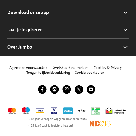
Download onze app
Laat je inspireren
Over Jumbo
Algemene voorwaarden
Kwetsbaarheid melden
Cookies & Privacy
Toegankelijkheidsverklaring
Cookie voorkeuren
Jumbo Facebook
Jumbo Instagram
Jumbo Pinterest
Jumbo Twitter
Jumbo YouTube
Volg ons
Mastercard
Maestro
Visa
Vpay
American Express
Apple Pay
Aanbiedersmedicijne
Thuiswinkel w
< 18 jaar verkopen wij geen alcohol en tabak
NIX18
< 25 jaar? Laat je legitimatie zien!