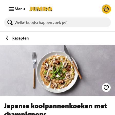
Ga naar zoeken
Ga naar hoofdinhoud
Menu
Recepten
Japanse koolpannenkoeken met
champignons