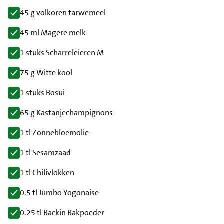
45 g volkoren tarwemeel
45 ml Magere melk
1 stuks Scharreleieren M
75 g Witte kool
1 stuks Bosui
65 g Kastanjechampignons
1 tl Zonnebloemolie
1 tl Sesamzaad
1 tl Chilivlokken
0.5 tl Jumbo Yogonaise
0.25 tl Backin Bakpoeder