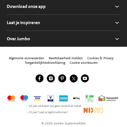
Download onze app
Laat je inspireren
Over Jumbo
Algemene voorwaarden
Kwetsbaarheid melden
Cookies & Privacy
Toegankelijkheidsverklaring
Cookie voorkeuren
Jumbo Facebook
Jumbo Instagram
Jumbo Pinterest
Jumbo Twitter
Jumbo YouTube
Volg ons
Mastercard
Maestro
Visa
Vpay
American Express
Apple Pay
Aanbiedersmedicijne
Thuiswinkel w
< 18 jaar verkopen wij geen alcohol en tabak
NIX18
< 25 jaar? Laat je legitimatie zien!
© 2026 Jumbo Supermarkten