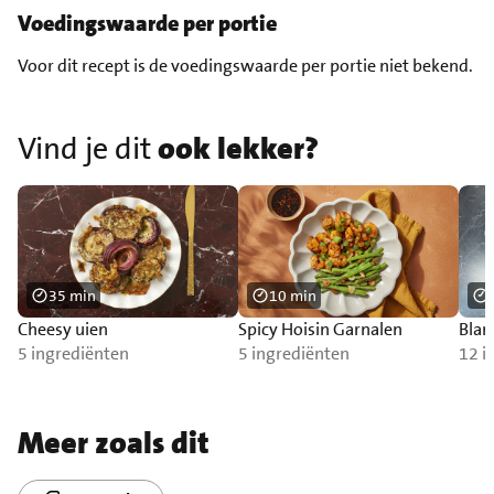
Voedingswaarde per portie
Voor dit recept is de voedingswaarde per portie niet bekend.
Vind je dit
ook lekker?
35 min
10 min
Cheesy uien
Spicy Hoisin Garnalen
Blan
5 ingrediënten
5 ingrediënten
12 i
Meer zoals dit