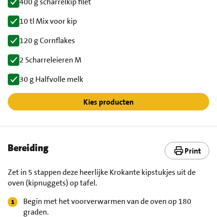
400 g scharrelkip filet
10 tl Mix voor kip
120 g Cornflakes
2 Scharreleieren M
30 g Halfvolle melk
Kies producten
Bereiding
Print
Zet in 5 stappen deze heerlijke Krokante kipstukjes uit de
oven (kipnuggets) op tafel.
Begin met het voorverwarmen van de oven op 180
graden.