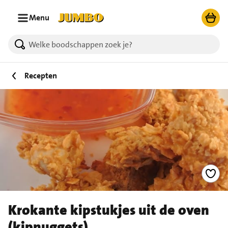
Ga naar zoeken
Ga naar hoofdinhoud
Menu
Recepten
Krokante kipstukjes uit de oven
(kipnuggets)